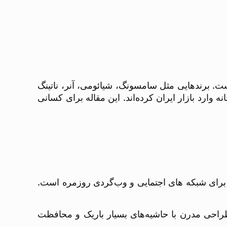
 به پرچم‌دارهاست. برندهایی مثل سامسونگ، شیائومی، آنر، ناتینگ
 وارد بازار ایران کرده‌اند. این مقاله برای کسانی
Super AMOLED و نرخ نوسازی ۱۲۰ هرتز، گزینه‌ای ایده‌آل برای شبکه های اجتمایی و وب‌گردی روزمره است.
p با رزولوشن 1.5K و نرخ ۱۲۰ هرتز استفاده می‌کند. طراحی مدرن با حاشیه‌های بسیار باریک و محافظت