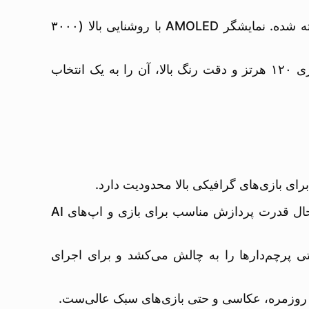
POCO X7 Pro هم‌رده نوت ۱۴ پرو است اما طراحی آن برای طرفداران گیم و مصرف رسانه‌ای در نظر گرفته شده. نمایشگر AMOLED با روشنایی بالا (۳۰۰۰
Nothing Phone 2a طراحی کاملاً متفاوت با پنل شفاف و نورپردازی LED دارد. نمایشگر OLED با نرخ نوسازی ۱۲۰ هرتز و دقت رنگ بالا، آن را به یک انتخاب
Redmi Note 14 Pro 5G از Dimensity 7300 Ultra استفاده می‌کند که بهینه برای مصرف باتری و در عین حال قدرت پردازش مناسب برای بازی و اپ‌های AI
سیاری از تست ها حتی پرچم‌دارها را به چالش می‌کشد و برای اجرای