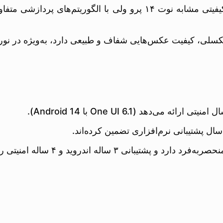
POCO X7 Pro با دوربین ۵۰ مگاپیکسلی با OIS، کیفیتی مشابه نوت ۱۴ پر