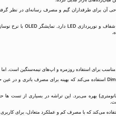
.
POCO X7 P از Dimensity 8300 Ultra (۴ نانومتری) بهره می‌برد. این تراشه در ب
ت.