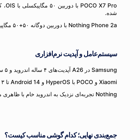
شده.
Nothing Phone 2a با دوربین دوگانه ۵۰+۵۰ مگاپیکسلی، کیفیت عکس‌هایی شفاف و طبیعی دارد، به‌ویژه در نور مناسب؛ اما در شب به پای نوت ۱۴ پرو نمی‌رسد.
سیستم‌عامل و آپدیت نرم‌افزاری
Samsung در A26 آپدیت‌های ۴ ساله اندروید و ۵ سال امنیتی ارائه می‌دهد (One UI 6.1 با Android 14).
Xiaomi و POCO با HyperOS و Android 14 تا ۳ سال پشتیبانی نرم‌افزاری تضمین کرده‌اند.
Nothing تجربه‌ای نزدیک به اندروید خام با ظاهری منحصر‌به‌فرد دارد و پشتیبانی ۳ ساله اندروید و ۴ ساله امنیتی را وعده داده.
جمع‌بندی نهایی؛ کدام گوشی مناسب کیست؟