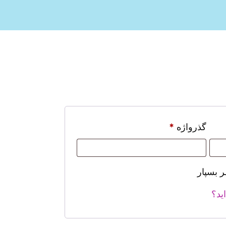
گذرواژه
*
ر بسپار
ید؟