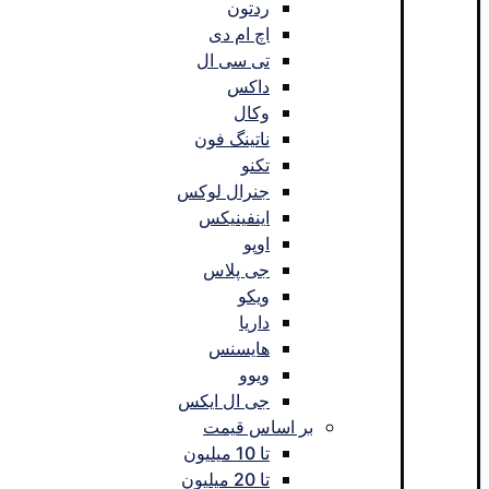
ردتون
اچ ام دی
تی سی ال
داکس
وکال
ناتینگ فون
تکنو
جنرال لوکس
اینفینیکس
اوپو
جی پلاس
ویکو
داریا
هایسنس
ویوو
جی ال ایکس
بر اساس قیمت
تا 10 میلیون
تا 20 میلیون