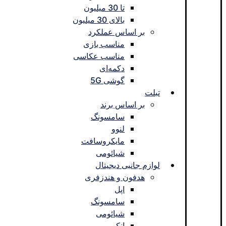
تا 30 میلیون
بالای 30 میلیون
بر اساس عملکرد
مناسب بازی
مناسب عکاسی
دکمه‌ای
گوشی 5G
تبلت
بر اساس برند
سامسونگ
لنوو
مایکروسافت
شیائومی
لوازم جانبی دیجیتال
هدفون و هندزفری
اپل
سامسونگ
شیائومی
انکر