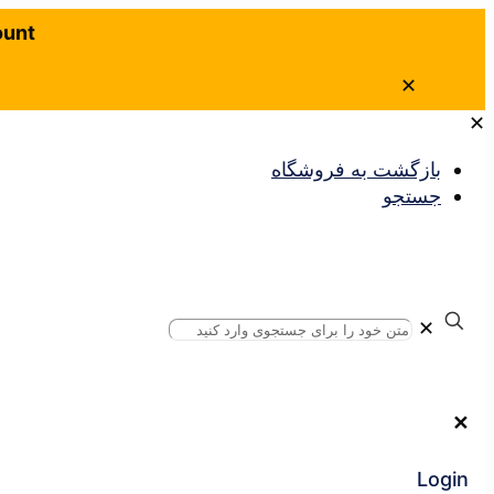
ount
✕
✕
بازگشت به فروشگاه
جستجو
✕
✕
Login