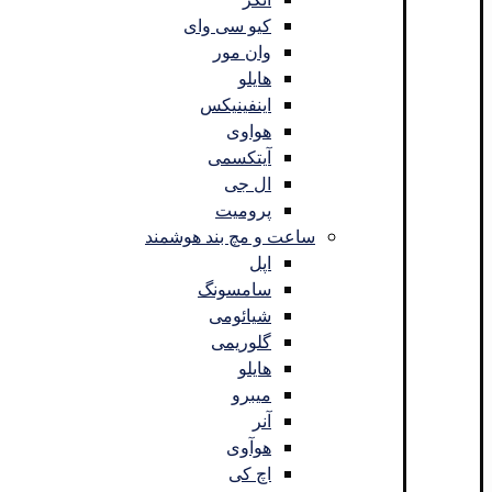
کیو سی وای
وان مور
هایلو
اینفینیکس
هواوی
آیتکسمی
ال جی
پرومیت
ساعت و مچ بند هوشمند
اپل
سامسونگ
شیائومی
گلوریمی
هایلو
میبرو
آنر
هوآوی
اچ کی