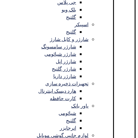
جی پلاس
بلک ویو
گلتیج
اسپیکر
گلتیج
شارژر و کابل شارژ
شارژر سامسونگ
شارژر شیائومی
شارژر اپل
شارژر گلتیج
شارژر داریا
تجهیزات ذخیره سازی
هارد دیسک اینترنال
کارت حافظه
پاور بانک
شیائومی
گلتیج
انرجایزر
لوازم جانبی گوشی موبایل