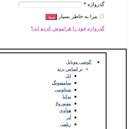
گذرواژه
*
مرا به خاطر بسپار
ورود
گذرواژه خود را فراموش کرده اید؟
گوشی موبایل
بر اساس برند
اپل
سامسونگ
شیائومی
نوکیا
موتورولا
هوآوی
آنر
ریلمی