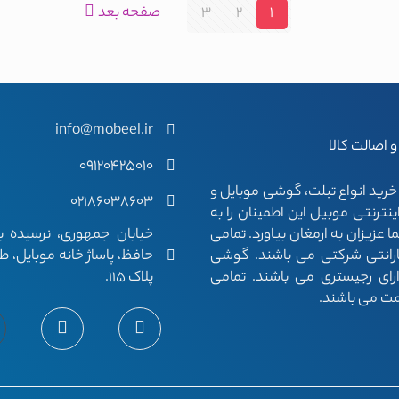
1
2
3
صفحه بعد
info@mobeel.ir
 اصالت کالا
09120425010
رید انواع تبلت، گوشی موبایل و
02186038603
نترنتی موبیل این اطمینان را به
خیابان جمهوری، نرسیده ب
عزیزان به ارمغان بیاورد. تمامی
حافظ، پاساژ خانه موبایل، ط
ارانتی شرکتی می باشند. گوشی
پلاک 115.
رای رجیستری می باشند. تمامی
مت می باشند.