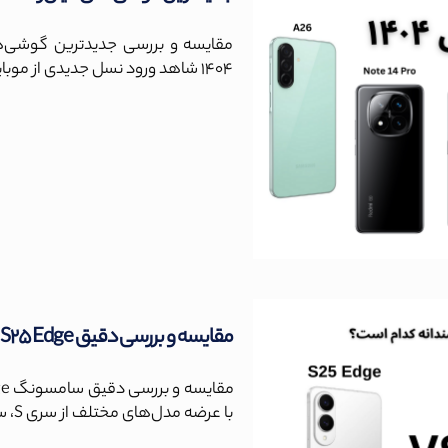
۱۴۰۴ شاهد ورود نسل جدیدی از موبایل ها با ویژگی‌هایی نزدیک به پرچم‌دارهاست.
مقایسه و بررسی دقیق S25 Edge با S25 Ultra
با عرضه مدل‌های مختلف از سری S، سعی می‌کنه نیازهای متنوع