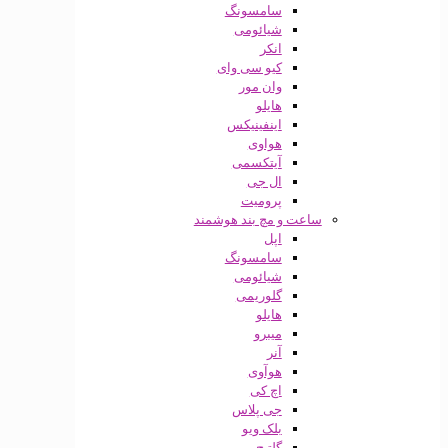
سامسونگ
شیائومی
انکر
کیو سی وای
وان مور
هایلو
اینفینیکس
هواوی
آیتکسمی
ال جی
پرومیت
ساعت و مچ بند هوشمند
اپل
سامسونگ
شیائومی
گلوریمی
هایلو
میبرو
آنر
هوآوی
اچ کی
جی پلاس
بلک ویو
گلتیج