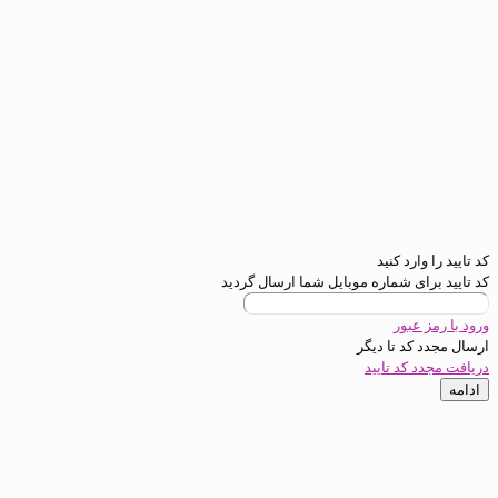
ره موبایل شما ارسال گردید
یگر
ید