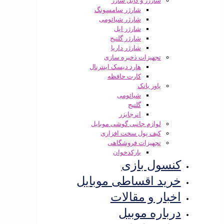
شارژر و کابل شارژ
شارژر سامسونگ
شارژر شیائومی
شارژر اپل
شارژر گلتیج
شارژر داریا
تجهیزات ذخیره سازی
هارد دیسک اینترنال
کارت حافظه
پاور بانک
شیائومی
گلتیج
انرجایزر
لوازم جانبی گوشی موبایل
کیف پول سخت افزاری
تجهیزات فروشگاهی
بارکدخوان
سول بازی
ید اقساطی موبایل
بار و مقالات
باره موبیل