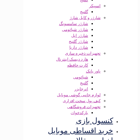
اسپیکر
گلتیج
شارژر و کابل شارژ
شارژر سامسونگ
شارژر شیائومی
شارژر اپل
شارژر گلتیج
شارژر داریا
تجهیزات ذخیره سازی
هارد دیسک اینترنال
کارت حافظه
پاور بانک
شیائومی
گلتیج
انرجایزر
لوازم جانبی گوشی موبایل
کیف پول سخت افزاری
تجهیزات فروشگاهی
بارکدخوان
سول بازی
ید اقساطی موبایل