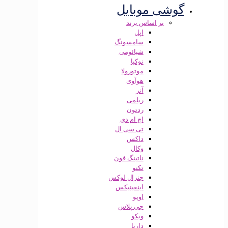
شی موبایل
بر اساس برند
اپل
سامسونگ
شیائومی
نوکیا
موتورولا
هوآوی
آنر
ریلمی
ردتون
اچ ام دی
تی سی ال
داکس
وکال
ناتینگ فون
تکنو
جنرال لوکس
اینفینیکس
اوپو
جی پلاس
ویکو
داریا