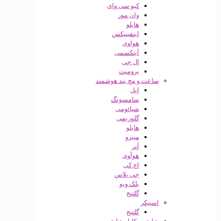
کیو سی وای
وان مور
هایلو
اینفینیکس
هواوی
آیتکسمی
ال جی
پرومیت
ساعت و مچ بند هوشمند
اپل
سامسونگ
شیائومی
گلوریمی
هایلو
میبرو
آنر
هوآوی
اچ کی
جی پلاس
بلک ویو
گلتیج
اسپیکر
گلتیج