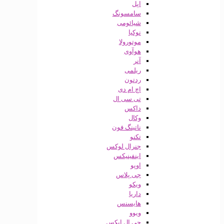
اپل
سامسونگ
شیائومی
نوکیا
موتورولا
هوآوی
آنر
ریلمی
ردتون
اچ ام دی
تی سی ال
داکس
وکال
ناتینگ فون
تکنو
جنرال لوکس
اینفینیکس
اوپو
جی پلاس
ویکو
داریا
هایسنس
ویوو
جی ال ایکس