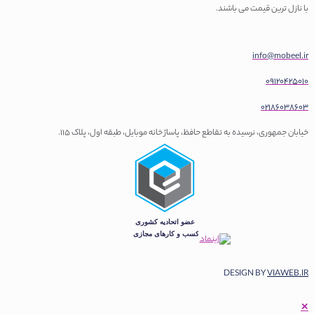
ا نازل ترین قیمت می باشند.
info@mobeel.i
0912042501
0218603860
یابان جمهوری، نرسیده به تقاطع حافظ، پاساژ خانه موبایل، طبقه اول، پلاک 115.
DESIGN BY
VIAWEB.I