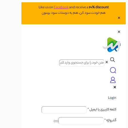
Like us on
Facebook
and receive a
20% discount
هم خودت سود کن، هم به دوستات سود برسون
✕
✕
✕
✕
Login
کلمه کاربری یا ایمیل
*
گذرواژه
*