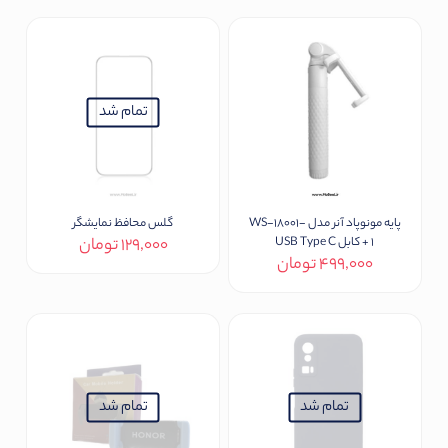
تمام شد
پایه مونوپاد آنر مدل WS-18001-
گلس محافظ نمایشگر
1 + کابل USB Type C
129,000
تومان
499,000
تومان
This
product
has
multiple
variants.
The
options
تمام شد
تمام شد
may
be