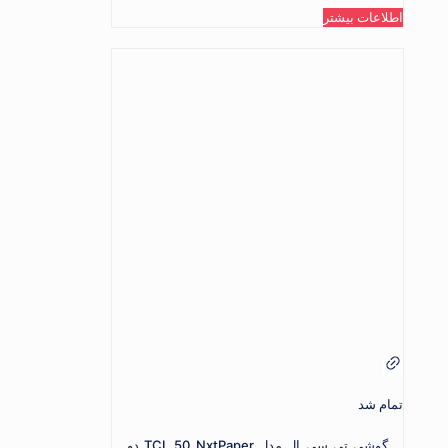
اطلاعات بیشتر
تمام شد
گوشی تی سی ال مدل TCL 50 NxtPaper دو