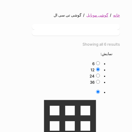
خانه
/
گوشی موبایل
/
گوشی تی سی ال
Sorted
Showing all 6 results
by
نمایش:
latest
6
12
24
36