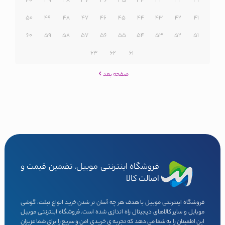
40
39
38
37
36
35
34
33
32
31
50
49
48
47
46
45
44
43
42
41
60
59
58
57
56
55
54
53
52
51
63
62
61
صفحه بعد
فروشگاه اینترنتی موبیل، تضمین قیمت و
اصالت کالا
فروشگاه اینترنتی موبیل با هدف هر چه آسان تر شدن خرید انواع تبلت، گوشی
موبایل و سایر کالاهای دیجیتال راه اندازی شده است. فروشگاه اینترنتی موبیل
این اطمینان را به شما می دهد که تجربه ی خریدی امن و سریع را برای شما عزیزان