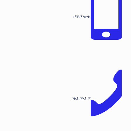
09120425010
02186038603