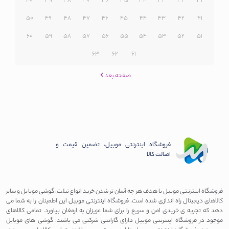
40
39
38
37
36
35
34
33
32
31
50
49
48
47
46
45
44
43
42
41
60
59
58
57
56
55
54
53
52
51
63
62
61
صفحه بعد
فروشگاه اینترنتی موبیل، تضمین قیمت و
اصالت کالا
فروشگاه اینترنتی موبیل با هدف هر چه آسان تر شدن خرید انواع تبلت، گوشی موبایل و سایر
کالاهای دیجیتال راه اندازی شده است. فروشگاه اینترنتی موبیل این اطمینان را به شما می
دهد که تجربه ی خریدی امن و سریع را برای شما عزیزان به ارمغان بیاورد. تمامی کالاهای
موجود در فروشگاه اینترنتی موبیل دارای گارانتی شرکتی می باشند. گوشی های موبایل