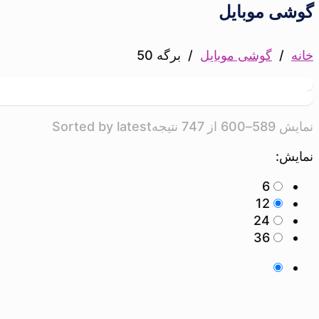
گوشی موبایل
خانه
/
گوشی موبایل
/
برگه 50
نمایش 589–600 از 747 نتیجه
Sorted by latest
نمایش:
6
12
24
36