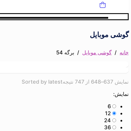
گوشی موبایل
خانه
/
گوشی موبایل
/
برگه 54
نمایش 637–648 از 747 نتیجه
Sorted by latest
نمایش:
6
12
24
36