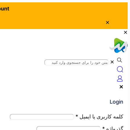
ount
✕
✕
✕
✕
Login
کلمه کاربری یا ایمیل
*
گذرواژه
*