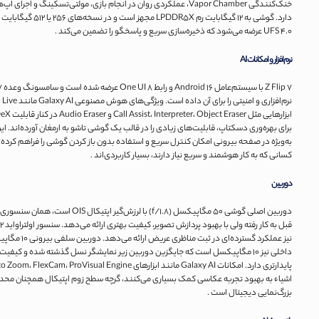
خنک‌کنندگی Vapor Chamber، عملکردی روان در انجام بازی، مولتی‌تسکینگ و اجرا
دارد. گوشی به ۱۲ گیگابایت رم LPDDR5X مجه
UFS 4.0 عرضه می‌شود که ذخیره‌سازی سریع و پاسخگو را تضمین می‌کند .
نرم‌افزار و امکانات AI
ابزارهایی مثل  Eraser
برای بهره‌وری دسکتاپ، قابلیت‌های زیادی را در قالب یک گوشی تاشو به ارمغان آورده‌اند. این 
به‌ویژه در صفحه بیرونی امکان کنترل سریع و استفاده بدون باز کردن گوشی را فراهم کرده‌ان
کسانی که به کار هوشمند و سریع نیاز دارند، بسیار کاربردی‌اند .
دوربین
دوربین اصلی گوشی ۵۰ مگاپیکسل (f/1.8) با لرزش‌گیر اپتیکال S
نیز عملکرد گسترده‌ای در ثبت مناظری عریض ا
داخلی نیز ۱۰ مگاپیکسل است که جایگزین دوربین زیر نمایشگر نسل گذشته شده و کیفیت 
اشیاء به بهبود تجربه عکاسی کمک بسیاری می‌کنند، گرچه سطح زوم اپتیکال همچنان محدو
بزرگ‌نمایی دیجیتال است .