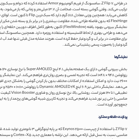
در طراحی Z Flip 7، سامسونگ از فریم آلومینیوم Armor استفاده کرده که دوام
FlexHinge که بدون فاصله طراحی شده، مقاومت بیشتری را در برابر باز و بسته شدن مکرر ا
نمایشگر بیرونی بهبود یافته (FlexWindow) اکنون به‌طور کامل اطراف دوربین حلقه
برای مقاومت در برابر آب و گردوغبار حفظ کرده است، هرچند مشابه مدل قبلی تنها ضد آب ا
گردوغبار را به‌صورت رسمی پشتیبانی نمی‌کند .
نمایشگرها
بخش بیرونی گوشی دارا
رزولوشن ۹۴۸ × ۱۰۴۸ است که تجربه لمسی و بصری روان‌تری فراهم می‌کند. این نمایشگر 
۲۶۰۰ نیت دارد و امکان استفاده از امکانات مختلف بدون باز کردن گوشی را به‌شکل جدی اف
می‌دهد. نمایشگر داخلی نیز ۹
تطبیقی ۱ تا ۱۲۰ هرتز است. روشنایی بالا،
مناسبی را حتی زیر نور شدید فراهم می‌کند و تجربه کاربری شبیه گوشی‌های پرچمدار را به این 
جمع‌وجور آورده است .
پردازنده، حافظه و عملکرد
Z Flip 7 با استفاده از چیپ‌ست Exynos 2500 که بر پایه لیتوگرافی
مناسبی نسبت به نسل قبل ارائه می‌دهد. این تراشه با معماری جدید Cortex-X5 و س