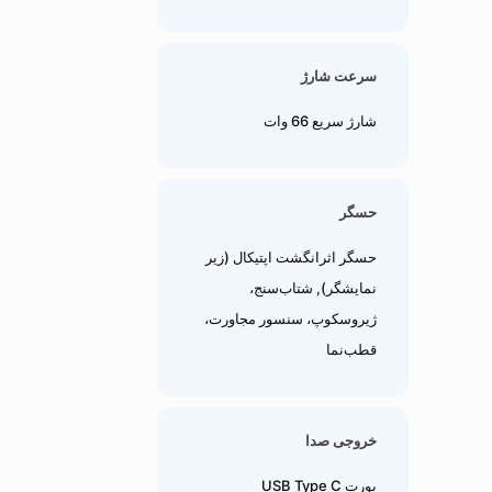
سرعت شارژ
شارژ سریع 66 وات
حسگر
حسگر اثرانگشت اپتیکال (زیر
نمایشگر), شتاب‌سنج،
ژیروسکوپ، سنسور مجاورت،
قطب‌نما
خروجی صدا
پورت USB Type C