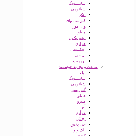
سامسونگ
شیائومی
انکر
کیو سی وای
وان مور
هایلو
اینفینیکس
هواوی
آیتکسمی
ال جی
پرومیت
ساعت و مچ بند هوشمند
اپل
سامسونگ
شیائومی
گلوریمی
هایلو
میبرو
آنر
هوآوی
اچ کی
جی پلاس
بلک ویو
گلتیج