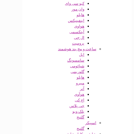
کیو سی وای
وان مور
هایلو
اینفینیکس
هواوی
آیتکسمی
ال جی
پرومیت
ساعت و مچ بند هوشمند
اپل
سامسونگ
شیائومی
گلوریمی
هایلو
میبرو
آنر
هوآوی
اچ کی
جی پلاس
بلک ویو
گلتیج
اسپیکر
گلتیج