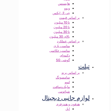
هایسنس
ویوو
جی ال ایکس
بر اساس قیمت
تا 10 میلیون
تا 20 میلیون
تا 30 میلیون
بالای 30 میلیون
بر اساس عملکرد
مناسب بازی
مناسب عکاسی
دکمه‌ای
گوشی 5G
تبلت
بر اساس برند
سامسونگ
لنوو
مایکروسافت
شیائومی
لوازم جانبی دیجیتال
هدفون و هندزفری
اپل