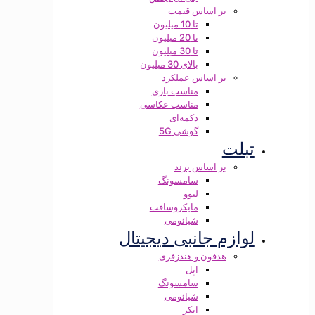
بر اساس قیمت
تا 10 میلیون
تا 20 میلیون
تا 30 میلیون
بالای 30 میلیون
بر اساس عملکرد
مناسب بازی
مناسب عکاسی
دکمه‌ای
گوشی 5G
تبلت
بر اساس برند
سامسونگ
لنوو
مایکروسافت
شیائومی
لوازم جانبی دیجیتال
هدفون و هندزفری
اپل
سامسونگ
شیائومی
انکر