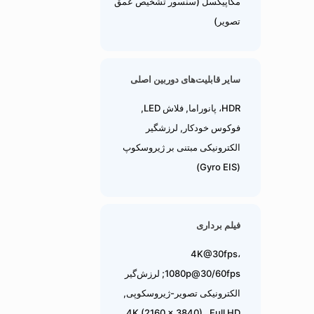
مگاپیکسل (سنسور تشخیص عمق
تصویر)
سایر قابلیت‌های دوربین اصلی
HDR، پانوراما, فلاش LED,
فوکوس خودکار, لرزشگیر
الکترونیکی مبتنی بر ژیروسکوپ
(Gyro EIS)
فیلم برداری
4K@30fps،
1080p@30/60fps; لرزش‌گیر
الکترونیکی تصویر-ژیروسکوپی,
4K (2160 × 3840) , Full HD