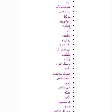
اپل
سامسونگ
شیائومی
نوکیا
موتورولا
هوآوی
آنر
ریلمی
ردتون
اچ ام دی
تی سی ال
داکس
وکال
ناتینگ فون
تکنو
جنرال لوکس
اینفینیکس
اوپو
جی پلاس
ویکو
داریا
هایسنس
ویوو
جی ال ایکس