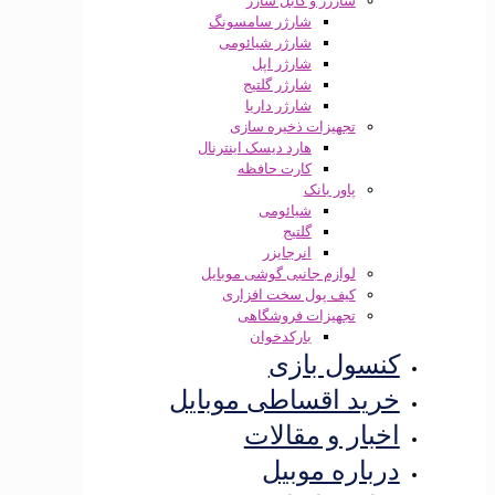
شارژر و کابل شارژ
شارژر سامسونگ
شارژر شیائومی
شارژر اپل
شارژر گلتیج
شارژر داریا
تجهیزات ذخیره سازی
هارد دیسک اینترنال
کارت حافظه
پاور بانک
شیائومی
گلتیج
انرجایزر
لوازم جانبی گوشی موبایل
کیف پول سخت افزاری
تجهیزات فروشگاهی
بارکدخوان
کنسول بازی
خرید اقساطی موبایل
اخبار و مقالات
درباره موبیل