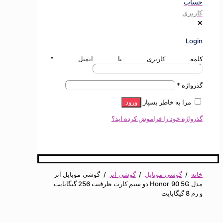
ی
ه کاربری یا ایمیل
*
ژه
*
ا به خاطر بسپار
ورود
ه خود را فراموش کرده اید؟
گوشی موبایل
/
گوشی آنر
/
گوشی موبایل آنر
مدل Honor 90 5G دو سیم کارت ظرفیت 256 گیگابایت