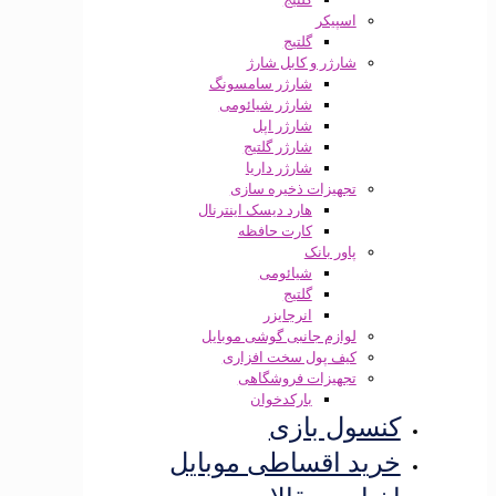
اسپیکر
گلتیج
شارژر و کابل شارژ
شارژر سامسونگ
شارژر شیائومی
شارژر اپل
شارژر گلتیج
شارژر داریا
تجهیزات ذخیره سازی
هارد دیسک اینترنال
کارت حافظه
پاور بانک
شیائومی
گلتیج
انرجایزر
لوازم جانبی گوشی موبایل
کیف پول سخت افزاری
تجهیزات فروشگاهی
بارکدخوان
کنسول بازی
خرید اقساطی موبایل