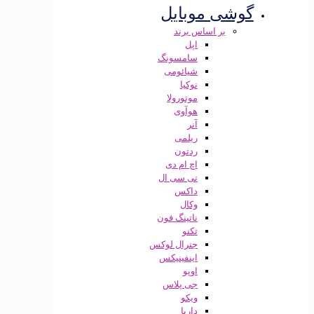
گوشی موبایل
بر اساس برند
اپل
سامسونگ
شیائومی
نوکیا
موتورولا
هوآوی
آنر
ریلمی
ردتون
اچ ام دی
تی سی ال
داکس
وکال
ناتینگ فون
تکنو
جنرال لوکس
اینفینیکس
اوپو
جی پلاس
ویکو
داریا