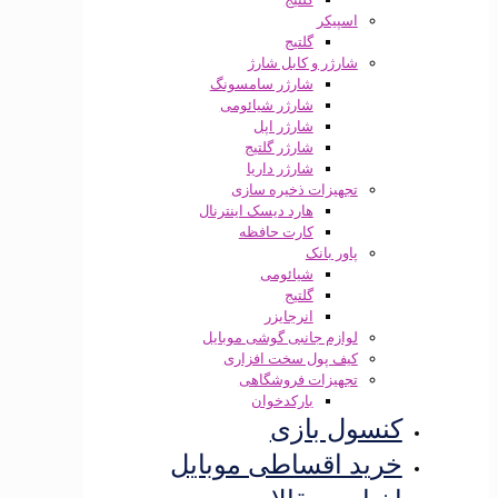
اسپیکر
گلتیج
شارژر و کابل شارژ
شارژر سامسونگ
شارژر شیائومی
شارژر اپل
شارژر گلتیج
شارژر داریا
تجهیزات ذخیره سازی
هارد دیسک اینترنال
کارت حافظه
پاور بانک
شیائومی
گلتیج
انرجایزر
لوازم جانبی گوشی موبایل
کیف پول سخت افزاری
تجهیزات فروشگاهی
بارکدخوان
کنسول بازی
خرید اقساطی موبایل