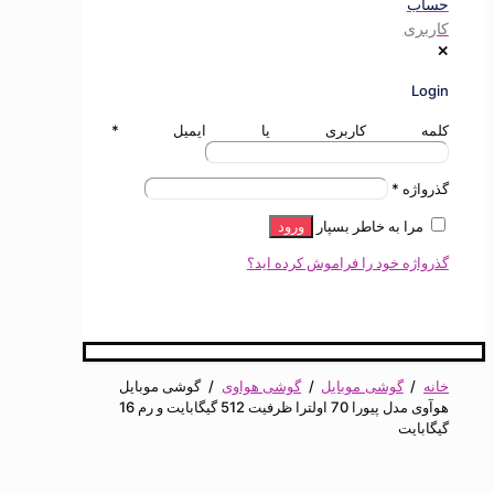
ی
ه کاربری یا ایمیل
*
ژه
*
ا به خاطر بسپار
ورود
ه خود را فراموش کرده اید؟
گوشی موبایل
/
گوشی هواوی
/
گوشی موبایل
هوآوی مدل پیورا 70 اولترا ظرفیت 512 گیگابایت و رم 16
یت