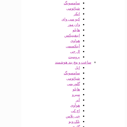
سامسونگ
شیائومی
انکر
کیو سی وای
وان مور
هایلو
اینفینیکس
هواوی
آیتکسمی
ال جی
پرومیت
ساعت و مچ بند هوشمند
اپل
سامسونگ
شیائومی
گلوریمی
هایلو
میبرو
آنر
هوآوی
اچ کی
جی پلاس
بلک ویو
گلتیج