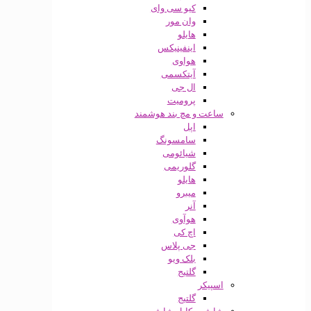
کیو سی وای
وان مور
هایلو
اینفینیکس
هواوی
آیتکسمی
ال جی
پرومیت
ساعت و مچ بند هوشمند
اپل
سامسونگ
شیائومی
گلوریمی
هایلو
میبرو
آنر
هوآوی
اچ کی
جی پلاس
بلک ویو
گلتیج
اسپیکر
گلتیج