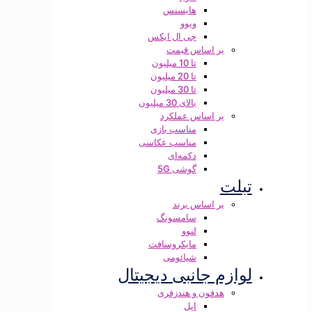
هایسنس
ویوو
جی ال ایکس
بر اساس قیمت
تا 10 میلیون
تا 20 میلیون
تا 30 میلیون
بالای 30 میلیون
بر اساس عملکرد
مناسب بازی
مناسب عکاسی
دکمه‌ای
گوشی 5G
تبلت
بر اساس برند
سامسونگ
لنوو
مایکروسافت
شیائومی
لوازم جانبی دیجیتال
هدفون و هندزفری
اپل