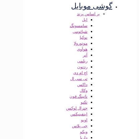
گوشی موبایل
بر اساس برند
اپل
سامسونگ
شیائومی
نوکیا
موتورولا
هوآوی
آنر
ریلمی
ردتون
اچ ام دی
تی سی ال
داکس
وکال
ناتینگ فون
تکنو
جنرال لوکس
اینفینیکس
اوپو
جی پلاس
ویکو
داریا