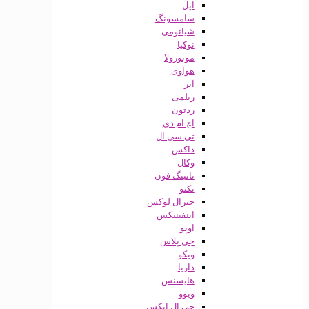
اپل
سامسونگ
شیائومی
نوکیا
موتورولا
هوآوی
آنر
ریلمی
ردتون
اچ ام دی
تی سی ال
داکس
وکال
ناتینگ فون
تکنو
جنرال لوکس
اینفینیکس
اوپو
جی پلاس
ویکو
داریا
هایسنس
ویوو
جی ال ایکس