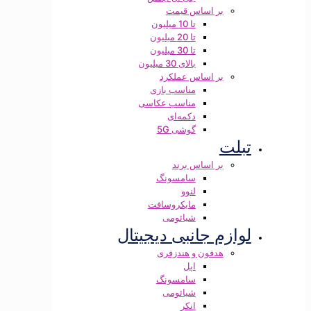
بر اساس قیمت
تا 10 میلیون
تا 20 میلیون
تا 30 میلیون
بالای 30 میلیون
بر اساس عملکرد
مناسب بازی
مناسب عکاسی
دکمه‌ای
گوشی 5G
تبلت
بر اساس برند
سامسونگ
لنوو
مایکروسافت
شیائومی
لوازم جانبی دیجیتال
هدفون و هندزفری
اپل
سامسونگ
شیائومی
انکر