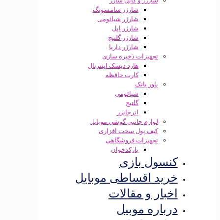
شارژر و کابل شارژ
شارژر سامسونگ
شارژر شیائومی
شارژر اپل
شارژر گلتیج
شارژر داریا
تجهیزات ذخیره سازی
هارد دیسک اینترنال
کارت حافظه
پاور بانک
شیائومی
گلتیج
انرجایزر
لوازم جانبی گوشی موبایل
کیف پول سخت افزاری
تجهیزات فروشگاهی
بارکدخوان
کنسول بازی
خرید اقساطی موبایل
اخبار و مقالات
درباره موبیل