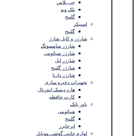
جی پلاس
بلک ویو
گلتیج
اسپیکر
گلتیج
شارژر و کابل شارژ
شارژر سامسونگ
شارژر شیائومی
شارژر اپل
شارژر گلتیج
شارژر داریا
تجهیزات ذخیره سازی
هارد دیسک اینترنال
کارت حافظه
پاور بانک
شیائومی
گلتیج
انرجایزر
لوازم جانبی گوشی موبایل