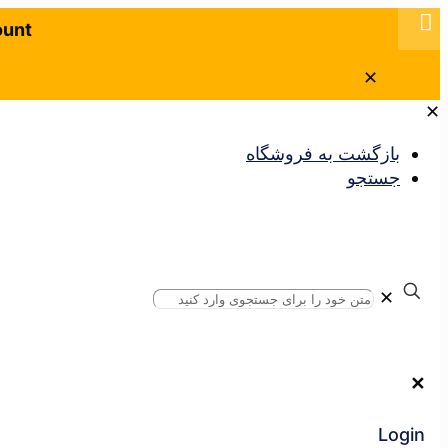
ount
✕
✕
بازگشت به فروشگاه
جستجو
✕
✕
Login