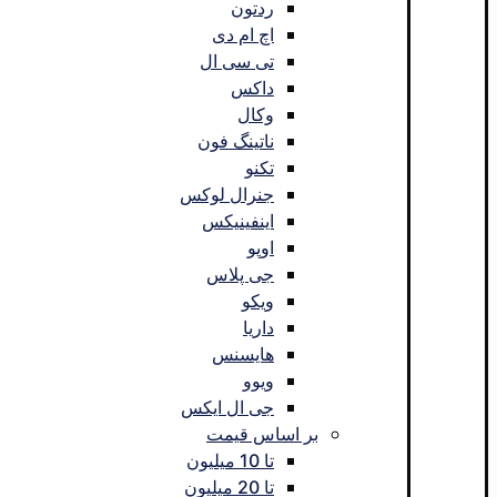
ردتون
اچ ام دی
تی سی ال
داکس
وکال
ناتینگ فون
تکنو
جنرال لوکس
اینفینیکس
اوپو
جی پلاس
ویکو
داریا
هایسنس
ویوو
جی ال ایکس
بر اساس قیمت
تا 10 میلیون
تا 20 میلیون