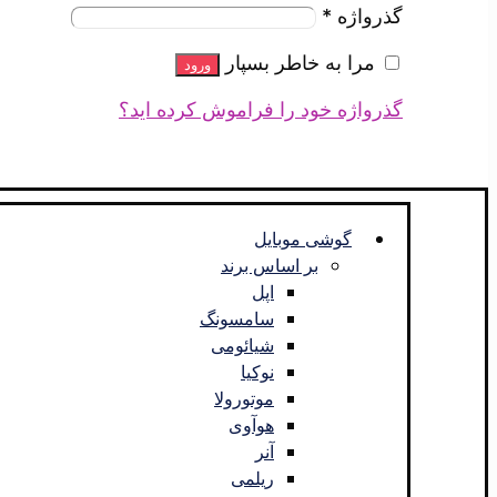
گذرواژه
*
مرا به خاطر بسپار
ورود
گذرواژه خود را فراموش کرده اید؟
گوشی موبایل
بر اساس برند
اپل
سامسونگ
شیائومی
نوکیا
موتورولا
هوآوی
آنر
ریلمی