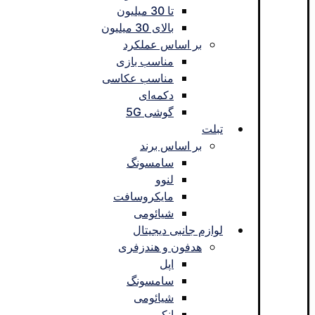
تا 30 میلیون
بالای 30 میلیون
بر اساس عملکرد
مناسب بازی
مناسب عکاسی
دکمه‌ای
گوشی 5G
تبلت
بر اساس برند
سامسونگ
لنوو
مایکروسافت
شیائومی
لوازم جانبی دیجیتال
هدفون و هندزفری
اپل
سامسونگ
شیائومی
انکر