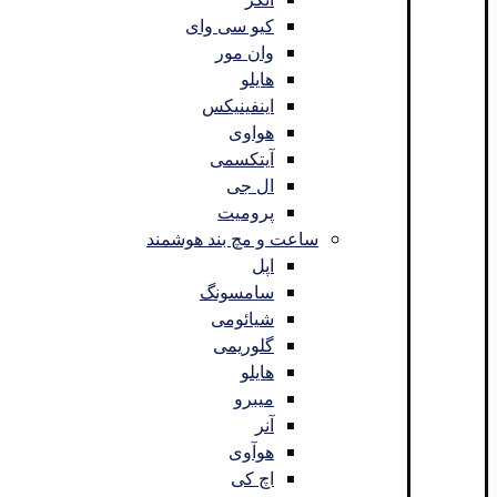
کیو سی وای
وان مور
هایلو
اینفینیکس
هواوی
آیتکسمی
ال جی
پرومیت
ساعت و مچ بند هوشمند
اپل
سامسونگ
شیائومی
گلوریمی
هایلو
میبرو
آنر
هوآوی
اچ کی