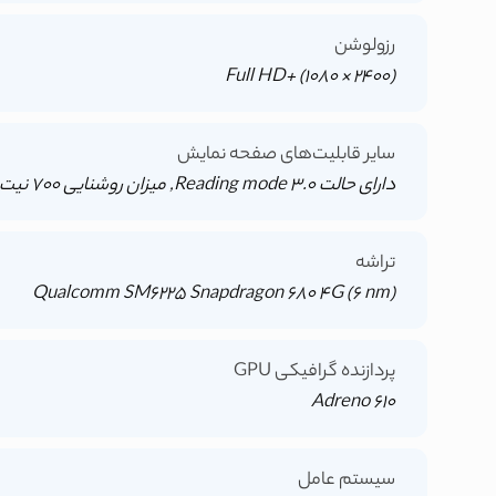
رزولوشن
(2400 × 1080) +Full HD
سایر قابلیت‌های صفحه نمایش
دارای حالت Reading mode 3.0, میزان روشنایی 700 نیت, نرخ تازه سازی 90 هرتز, نرخ لمس پذیری 180 هرتز
تراشه
Qualcomm SM6225 Snapdragon 680 4G (6 nm)
پردازنده گرافیکی GPU
Adreno 610
سیستم عامل