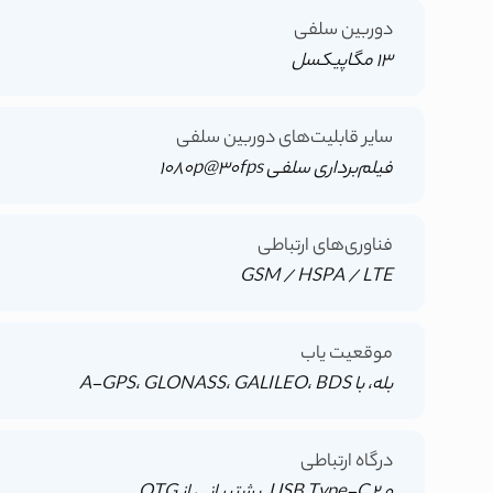
دوربین سلفی
13 مگاپیکسل
سایر قابلیت‌های دوربین سلفی
فیلم‌برداری سلفی 1080p@30fps
فناوری‌های ارتباطی
GSM / HSPA / LTE
موقعیت یاب
بله، با A-GPS، GLONASS، GALILEO، BDS
درگاه ارتباطی