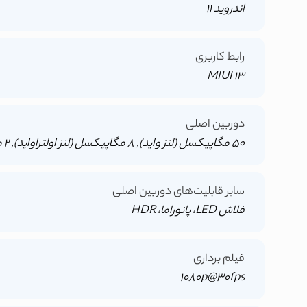
اندروید 11
رابط کاربری
MIUI 13
دوربین اصلی
50 مگاپیکسل (لنز واید), 8 مگاپیکسل (لنز اولتراواید), 2 مگاپیکسل (دوربین مخصوص ماکرو), 2 مگاپیکسل (سنسور تشخیص عمق تصویر)
سایر قابلیت‌های دوربین اصلی
فلاش LED، پانوراما، HDR
فیلم برداری
1080p@30fps