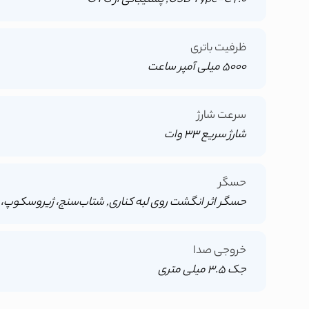
USB Type-C 2.0, پشتیبانی از OTG
ظرفیت باتری
5000 میلی آمپر ساعت
سرعت شارژ
شارژ سریع 33 وات
حسگر
حسگر اثر انگشت روی لبه کناری, شتاب‌سنج، ژیروسکوپ،
خروجی صدا
جک 3.5 میلی متری