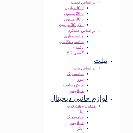
بر اساس قیمت
تا 10 میلیون
تا 20 میلیون
تا 30 میلیون
بالای 30 میلیون
بر اساس عملکرد
مناسب بازی
مناسب عکاسی
دکمه‌ای
گوشی 5G
تبلت
بر اساس برند
سامسونگ
لنوو
مایکروسافت
شیائومی
لوازم جانبی دیجیتال
هدفون و هندزفری
اپل
سامسونگ
شیائومی
انکر