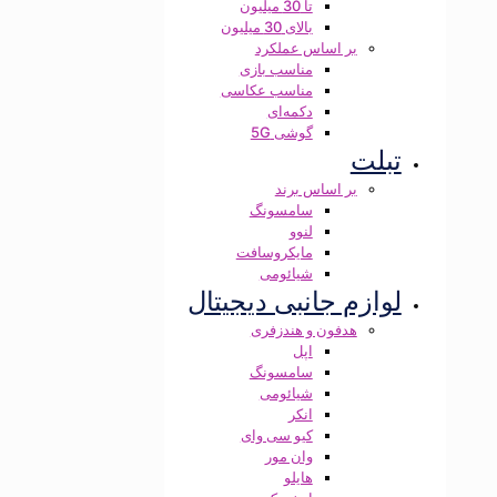
تا 30 میلیون
بالای 30 میلیون
بر اساس عملکرد
مناسب بازی
مناسب عکاسی
دکمه‌ای
گوشی 5G
تبلت
بر اساس برند
سامسونگ
لنوو
مایکروسافت
شیائومی
لوازم جانبی دیجیتال
هدفون و هندزفری
اپل
سامسونگ
شیائومی
انکر
کیو سی وای
وان مور
هایلو