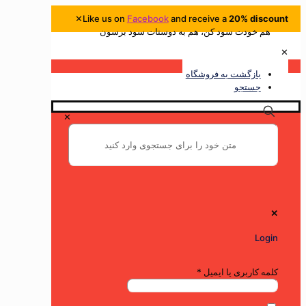
✕
Like us on
Facebook
and receive a
20% d
ودت سود کن، هم به دوستات سود برسون
ازگشت به فروشگاه
ستجو
✕
اربری یا ایمیل
*