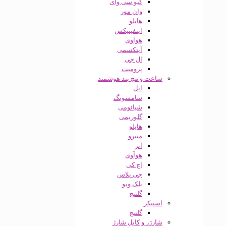
کیو سی وای
وان مور
هایلو
اینفینیکس
هواوی
آیتکسمی
ال جی
پرومیت
ساعت و مچ بند هوشمند
اپل
سامسونگ
شیائومی
گلوریمی
هایلو
میبرو
آنر
هوآوی
اچ کی
جی پلاس
بلک ویو
گلتیج
اسپیکر
گلتیج
شارژر و کابل شارژ