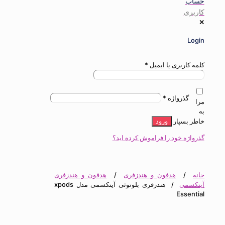
ی
اربری یا ایمیل
*
گذرواژه
*
بسپار
ورود
ه خود را فراموش کرده اید؟
هدفون و هندزفری
/
هدفون و هندزفری
می
/
هندزفری بلوتوثی آیتکسمی مدل xpods
Esse