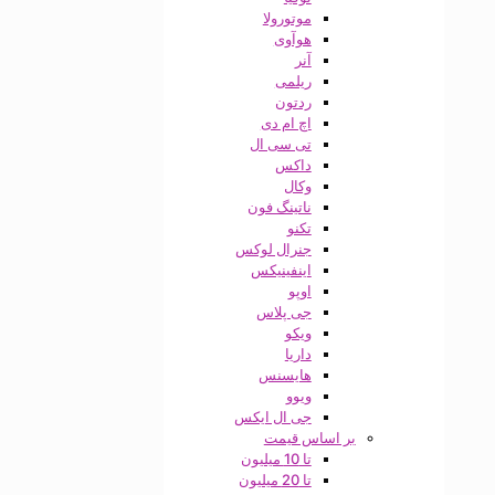
موتورولا
هوآوی
آنر
ریلمی
ردتون
اچ ام دی
تی سی ال
داکس
وکال
ناتینگ فون
تکنو
جنرال لوکس
اینفینیکس
اوپو
جی پلاس
ویکو
داریا
هایسنس
ویوو
جی ال ایکس
بر اساس قیمت
تا 10 میلیون
تا 20 میلیون