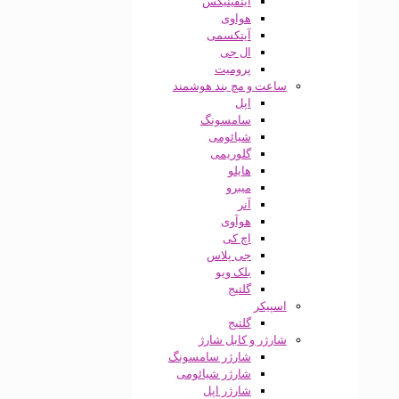
اینفینیکس
هواوی
آیتکسمی
ال جی
پرومیت
ساعت و مچ بند هوشمند
اپل
سامسونگ
شیائومی
گلوریمی
هایلو
میبرو
آنر
هوآوی
اچ کی
جی پلاس
بلک ویو
گلتیج
اسپیکر
گلتیج
شارژر و کابل شارژ
شارژر سامسونگ
شارژر شیائومی
شارژر اپل