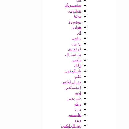
سامسونگ
شیائومی
نوکیا
موتورولا
هوآوی
آنر
ریلمی
ردتون
اچ ام دی
تی سی ال
داکس
وکال
ناتینگ فون
تکنو
جنرال لوکس
اینفینیکس
اوپو
جی پلاس
ویکو
داریا
هایسنس
ویوو
جی ال ایکس