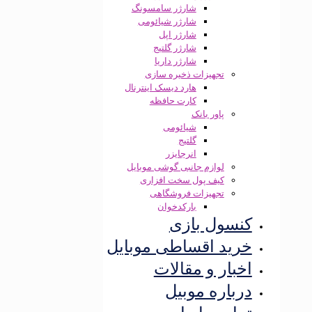
شارژر سامسونگ
شارژر شیائومی
شارژر اپل
شارژر گلتیج
شارژر داریا
تجهیزات ذخیره سازی
هارد دیسک اینترنال
کارت حافظه
پاور بانک
شیائومی
گلتیج
انرجایزر
لوازم جانبی گوشی موبایل
کیف پول سخت افزاری
تجهیزات فروشگاهی
بارکدخوان
کنسول بازی
خرید اقساطی موبایل
اخبار و مقالات
درباره موبیل