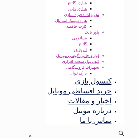
شارژر گلتیج
شارژر داریا
تجهیزات ذخیره سازی
هارد دیسک اینترنال
کارت حافظه
پاور بانک
شیائومی
گلتیج
انرجایزر
لوازم جانبی گوشی موبایل
کیف پول سخت افزاری
تجهیزات فروشگاهی
بارکدخوان
کنسول بازی
خرید اقساطی موبایل
اخبار و مقالات
درباره موبیل
تماس با ما
✕