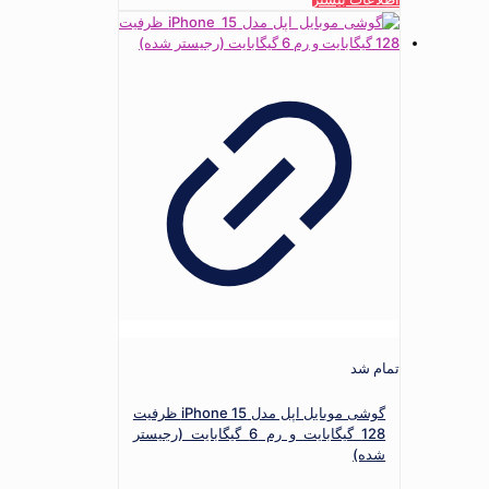
تمام شد
گوشی موبایل اپل مدل iPhone 15 ظرفیت
128 گیگابایت و رم 6 گیگابایت (رجیستر
شده)