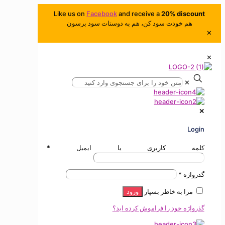
Like us on
Facebook
and receive a
20% discount
هم خودت سود کن، هم به دوستات سود برسون
✕
✕
✕
✕
Login
کلمه کاربری یا ایمیل
*
گذرواژه
*
مرا به خاطر بسپار
ورود
گذرواژه خود را فراموش کرده اید؟