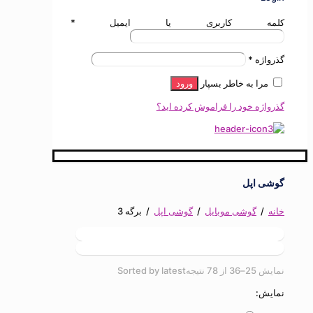
کلمه کاربری یا ایمیل
*
گذرواژه
*
مرا به خاطر بسپار
ورود
گذرواژه خود را فراموش کرده اید؟
گوشی اپل
خانه
/
گوشی موبایل
/
گوشی اپل
/
برگه 3
نمایش 25–36 از 78 نتیجه
Sorted by latest
نمایش: