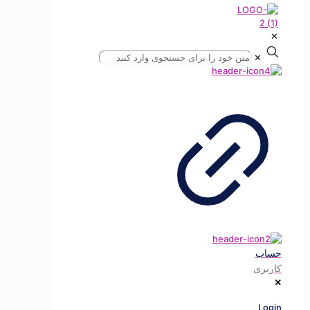
✕
✕
حساب
کاربری
✕
Login