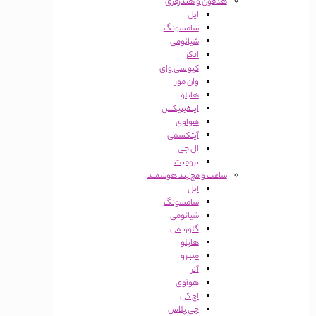
هدفون و هندزفری
اپل
سامسونگ
شیائومی
انکر
کیو سی وای
وان مور
هایلو
اینفینیکس
هواوی
آیتکسمی
ال جی
پرومیت
ساعت و مچ بند هوشمند
اپل
سامسونگ
شیائومی
گلوریمی
هایلو
میبرو
آنر
هوآوی
اچ کی
جی پلاس