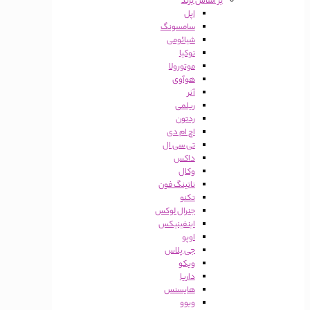
بر اساس برند
اپل
سامسونگ
شیائومی
نوکیا
موتورولا
هوآوی
آنر
ریلمی
ردتون
اچ ام دی
تی سی ال
داکس
وکال
ناتینگ فون
تکنو
جنرال لوکس
اینفینیکس
اوپو
جی پلاس
ویکو
داریا
هایسنس
ویوو