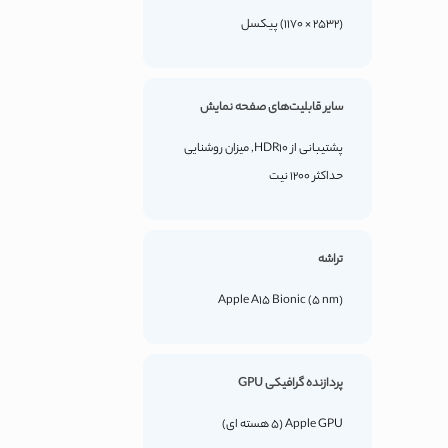
(2532 × 1170) پیکسل
سایر قابلیت‌های صفحه نمایش
پشتیبانی از HDR10, میزان روشنایی
حداکثر 1200 نیت
تراشه
Apple A15 Bionic (5 nm)
پردازنده گرافیکی GPU
Apple GPU (5 هسته ای)