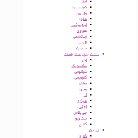
انکر
کیو سی وای
وان مور
هایلو
اینفینیکس
هواوی
آیتکسمی
ال جی
پرومیت
ساعت و مچ بند هوشمند
اپل
سامسونگ
شیائومی
گلوریمی
هایلو
میبرو
آنر
هوآوی
اچ کی
جی پلاس
بلک ویو
گلتیج
اسپیکر
گلتیج