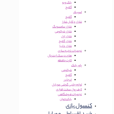
بلک ویو
گلتیج
اسپیکر
گلتیج
شارژر و کابل شارژ
شارژر سامسونگ
شارژر شیائومی
شارژر اپل
شارژر گلتیج
شارژر داریا
تجهیزات ذخیره سازی
هارد دیسک اینترنال
کارت حافظه
پاور بانک
شیائومی
گلتیج
انرجایزر
لوازم جانبی گوشی موبایل
کیف پول سخت افزاری
تجهیزات فروشگاهی
بارکدخوان
کنسول بازی