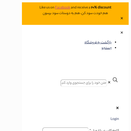
Like us on
Facebook
and receive a
20% discount
هم خودت سود کن، هم به دوستات سود برسون
✕
✕
بازگشت به فروشگاه
جستجو
✕
✕
Login
کلمه کاربری یا ایمیل
*