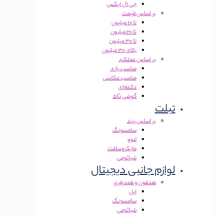
جی ال ایکس
بر اساس قیمت
تا 10 میلیون
تا 20 میلیون
تا 30 میلیون
بالای 30 میلیون
بر اساس عملکرد
مناسب بازی
مناسب عکاسی
دکمه‌ای
گوشی 5G
تبلت
بر اساس برند
سامسونگ
لنوو
مایکروسافت
شیائومی
لوازم جانبی دیجیتال
هدفون و هندزفری
اپل
سامسونگ
شیائومی