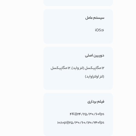
سیستم عامل
iOS 16
دوربین اصلی
12 مگاپیکسل (لنز واید), 12 مگاپیکسل
(لنز اولتراواید)
فیلم برداری
4K@24/25/30/60fps
1080p@25/30/60/120/240fps