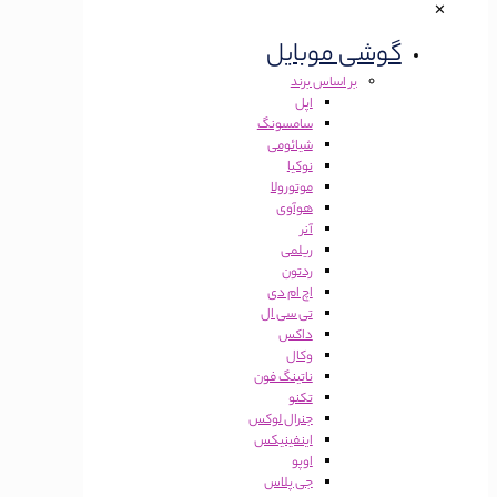
✕
گوشی موبایل
بر اساس برند
اپل
سامسونگ
شیائومی
نوکیا
موتورولا
هوآوی
آنر
ریلمی
ردتون
اچ ام دی
تی سی ال
داکس
وکال
ناتینگ فون
تکنو
جنرال لوکس
اینفینیکس
اوپو
جی پلاس