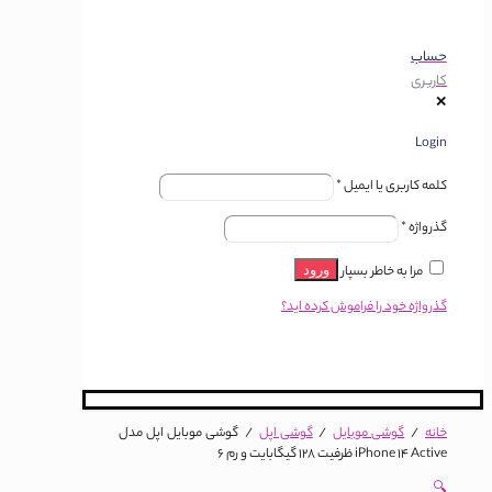
حساب
کاربری
✕
Login
کلمه کاربری یا ایمیل
*
گذرواژه
*
مرا به خاطر بسپار
ورود
گذرواژه خود را فراموش کرده اید؟
خانه
/
گوشی موبایل
/
گوشی اپل
/
گوشی موبایل اپل مدل
iPhone 14 Active ظرفیت 128 گیگابایت و رم 6
🔍