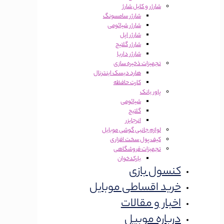
شارژر و کابل شارژ
شارژر سامسونگ
شارژر شیائومی
شارژر اپل
شارژر گلتیج
شارژر داریا
تجهیزات ذخیره سازی
هارد دیسک اینترنال
کارت حافظه
پاور بانک
شیائومی
گلتیج
انرجایزر
لوازم جانبی گوشی موبایل
کیف پول سخت افزاری
تجهیزات فروشگاهی
بارکدخوان
کنسول بازی
خرید اقساطی موبایل
اخبار و مقالات
درباره موبیل