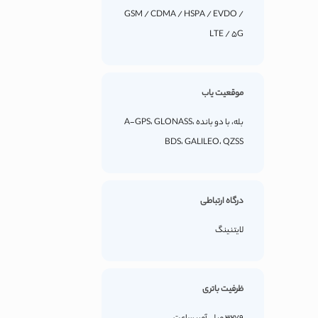
GSM / CDMA / HSPA / EVDO /
LTE / 5G
موقعیت یاب
بله، با دو بانده A-GPS، GLONASS،
BDS، GALILEO، QZSS
درگاه ارتباطی
لایتنینگ
ظرفیت باتری