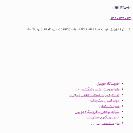
0912042501
0218603860
یابان جمهوری، نرسیده به تقاطع حافظ، پاساژ خانه موبایل، طبقه اول، پلاک 115.
فروشگاه موبیل
شرایط و مقررات فروشگاه موبیل
اطلاعیه وزارت صنعت، معدن و تجارت
روند ارسال سفارشات
سوالات متداول
شرایط و مقررات فروشگاه موبیل
نحوه رهگیری سفارشات
خرید اقساطی موبایل