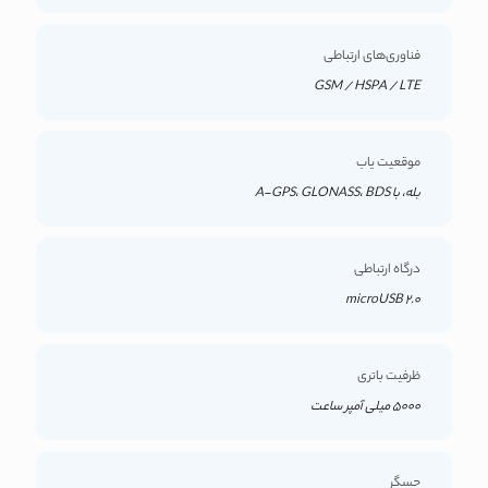
فناوری‌های ارتباطی
GSM / HSPA / LTE
موقعیت یاب
بله، با A-GPS، GLONASS، BDS
درگاه ارتباطی
microUSB 2.0
ظرفیت باتری
5000 میلی آمپر ساعت
حسگر