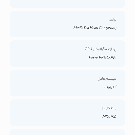
تراشه
MediaTek Helio G25 (12 nm)
پردازنده گرافیکی GPU
PowerVR GE8320
سیستم عامل
اندروید 11
رابط کاربری
MIUI 12.5