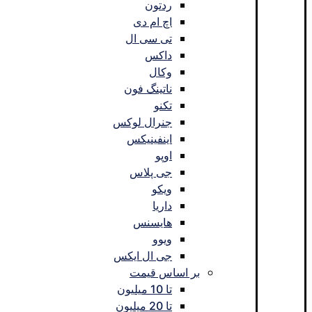
ردتون
اچ ام دی
تی سی ال
داکس
وکال
ناتینگ فون
تکنو
جنرال لوکس
اینفینیکس
اوپو
جی پلاس
ویکو
داریا
هایسنس
ویوو
جی ال ایکس
بر اساس قیمت
تا 10 میلیون
تا 20 میلیون