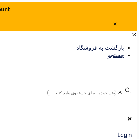
ount
✕
✕
بازگشت به فروشگاه
جستجو
✕
✕
Login