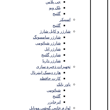
جی پلاس
بلک ویو
گلتیج
اسپیکر
گلتیج
شارژر و کابل شارژ
شارژر سامسونگ
شارژر شیائومی
شارژر اپل
شارژر گلتیج
شارژر داریا
تجهیزات ذخیره سازی
هارد دیسک اینترنال
کارت حافظه
پاور بانک
شیائومی
گلتیج
انرجایزر
لوازم جانبی گوشی موبایل