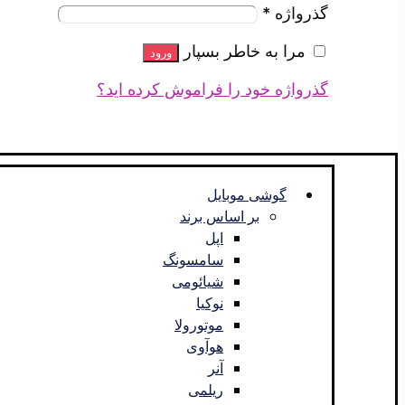
گذرواژه
*
مرا به خاطر بسپار
ورود
گذرواژه خود را فراموش کرده اید؟
گوشی موبایل
بر اساس برند
اپل
سامسونگ
شیائومی
نوکیا
موتورولا
هوآوی
آنر
ریلمی