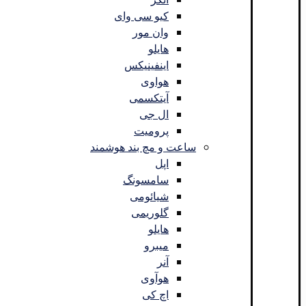
کیو سی وای
وان مور
هایلو
اینفینیکس
هواوی
آیتکسمی
ال جی
پرومیت
ساعت و مچ بند هوشمند
اپل
سامسونگ
شیائومی
گلوریمی
هایلو
میبرو
آنر
هوآوی
اچ کی