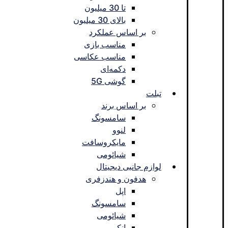
تا 30 میلیون
بالای 30 میلیون
بر اساس عملکرد
مناسب بازی
مناسب عکاسی
دکمه‌ای
گوشی 5G
تبلت
بر اساس برند
سامسونگ
لنوو
مایکروسافت
شیائومی
لوازم جانبی دیجیتال
هدفون و هندزفری
اپل
سامسونگ
شیائومی
انکر