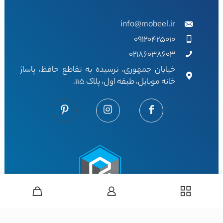
info@mobeel.ir
09120425010
02186038603
خیابان جمهوری، نرسیده به تقاطع حافظ، پاساژ
خانه موبایل، طبقه اول، پلاک 115.