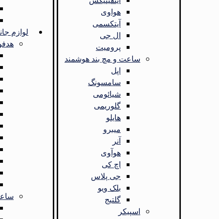
اینفینیکس
هواوی
آیتکسمی
لوازم جان
ال جی
هدفو
پرومیت
ساعت و مچ بند هوشمند
اپل
سامسونگ
شیائومی
گلوریمی
هایلو
میبرو
آنر
هوآوی
اچ کی
جی پلاس
بلک ویو
ساعت
گلتیج
اسپیکر