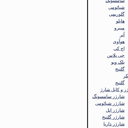
سامسونگ
شیائومی
گلوریمی
هایلو
میبرو
آنر
هوآوی
اچ کی
جی پلاس
بلک ویو
گلتیج
کر
گلتیج
ر و کابل شارژ
شارژر سامسونگ
شارژر شیائومی
شارژر اپل
شارژر گلتیج
شارژر داریا