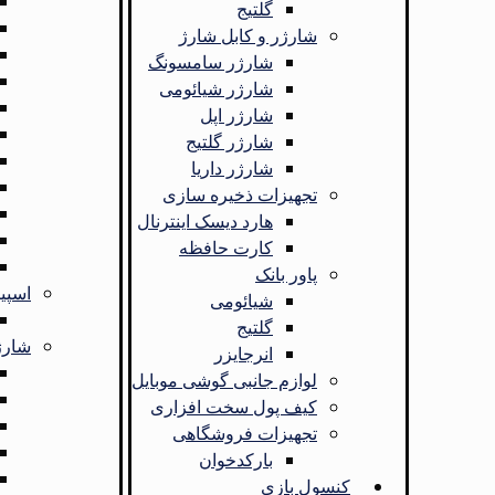
گلتیج
شارژر و کابل شارژ
شارژر سامسونگ
شارژر شیائومی
شارژر اپل
شارژر گلتیج
شارژر داریا
تجهیزات ذخیره سازی
هارد دیسک اینترنال
کارت حافظه
پاور بانک
اسپی
شیائومی
گلتیج
شارژ
انرجایزر
لوازم جانبی گوشی موبایل
کیف پول سخت افزاری
تجهیزات فروشگاهی
بارکدخوان
کنسول بازی