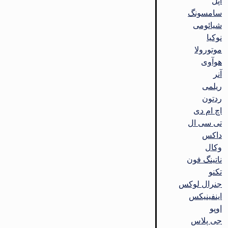
اپل
سامسونگ
شیائومی
نوکیا
موتورولا
هوآوی
آنر
ریلمی
ردتون
اچ ام دی
تی سی ال
داکس
وکال
ناتینگ فون
تکنو
جنرال لوکس
اینفینیکس
اوپو
جی پلاس