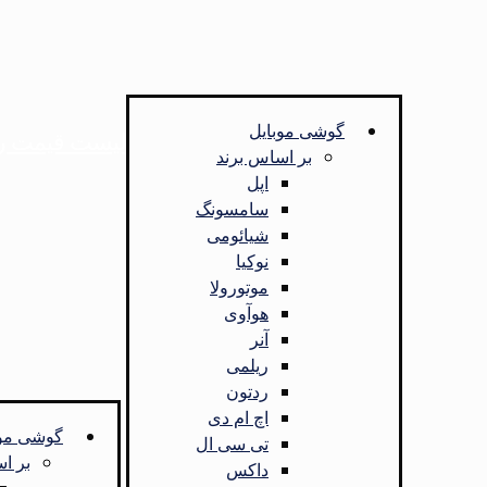
گوشی موبایل
لیست قیمت رو
بر اساس برند
اپل
سامسونگ
شیائومی
نوکیا
موتورولا
هوآوی
آنر
ریلمی
ردتون
اچ ام دی
گوشی موب
تی سی ال
بر ا
داکس