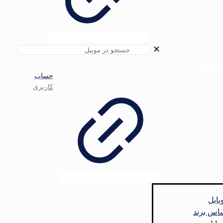
✕
زانه
حساب
کاربری
ایل
ساس برند