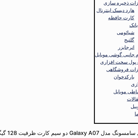
زات ذخیره سازی
هارد دیسک اینترنال
کارت حافظه
بانک
شیائومی
گلتیج
انرجایزر
م جانبی گوشی موبایل
پول سخت افزاری
زات فروشگاهی
بارکدخوان
زی
اطی موبایل
قالات
بیل
ا
و سیم کارت ظرفیت 128 گیگابایت و رم 6 گیگابایت