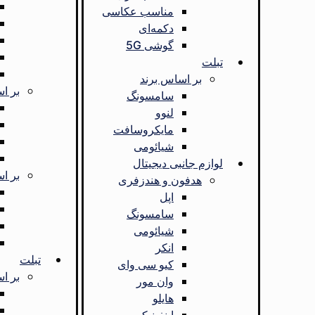
مناسب عکاسی
دکمه‌ای
گوشی 5G
تبلت
بر اساس برند
بر ا
سامسونگ
لنوو
مایکروسافت
شیائومی
لوازم جانبی دیجیتال
بر ا
هدفون و هندزفری
اپل
سامسونگ
شیائومی
انکر
تبلت
کیو سی وای
بر ا
وان مور
هایلو