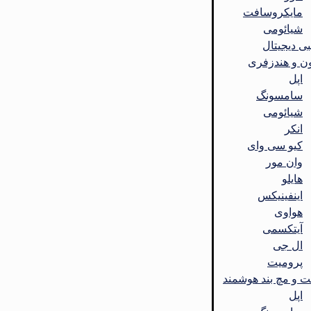
مایکروسافت
شیائومی
بی دیجیتال
ن و هندزفری
اپل
سامسونگ
شیائومی
انکر
کیو سی وای
وان مور
هایلو
اینفینیکس
هواوی
آیتکسمی
ال جی
پرومیت
 و مچ بند هوشمند
اپل