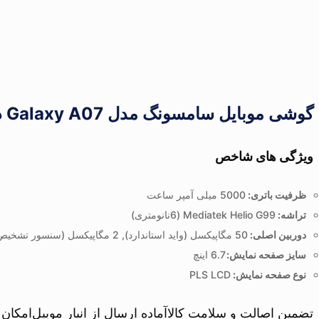
گوشی موبایل سامسونگ مدل Galaxy A07 دو سیم کارت ظرفیت 128 گیگابایت و رم 6 گیگابایت
ویژگی های شاخص
ظرفیت باتری:
5000 میلی آمپر ساعت
تراشه:
Mediatek Helio G99 (6نانومتری)
دوربین اصلی:
50 مگاپیکسل (واید استاندارد), 2 مگاپیکسل (سنسور تشخیص عمق تصویر)
سایز صفحه نمایش:
6.7 اینچ
نوع صفحه نمایش:
PLS LCD
تضمین اصالت و سلامت کالا
آماده ارسال از انبار موبیل
امکان