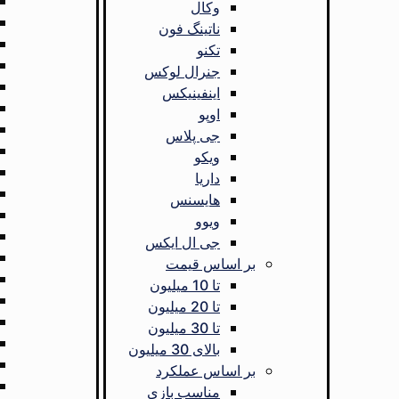
وکال
ناتینگ فون
تکنو
جنرال لوکس
اینفینیکس
اوپو
جی پلاس
ویکو
داریا
هایسنس
ویوو
جی ال ایکس
بر اساس قیمت
تا 10 میلیون
تا 20 میلیون
تا 30 میلیون
بالای 30 میلیون
بر اساس عملکرد
مناسب بازی