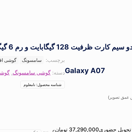
برچسب:
سامسونگ
گوشی اق
Galaxy A07
دسته:
گوشی سامسونگ
,
گوشی
شناسه محصول:
نامعلوم
 تحویل حضوری
37,290,000
تومان
رنگ بندی