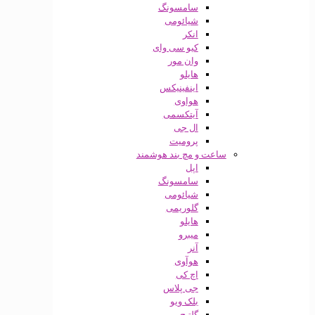
سامسونگ
شیائومی
انکر
کیو سی وای
وان مور
هایلو
اینفینیکس
هواوی
آیتکسمی
ال جی
پرومیت
ساعت و مچ بند هوشمند
اپل
سامسونگ
شیائومی
گلوریمی
هایلو
میبرو
آنر
هوآوی
اچ کی
جی پلاس
بلک ویو
گلتیج