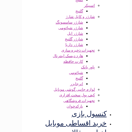
اسپیکر
گلتیج
شارژر و کابل شارژ
شارژر سامسونگ
شارژر شیائومی
شارژر اپل
شارژر گلتیج
شارژر داریا
تجهیزات ذخیره سازی
هارد دیسک اینترنال
کارت حافظه
پاور بانک
شیائومی
گلتیج
انرجایزر
لوازم جانبی گوشی موبایل
کیف پول سخت افزاری
تجهیزات فروشگاهی
بارکدخوان
کنسول بازی
خرید اقساطی موبایل