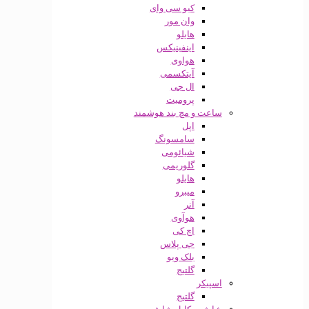
کیو سی وای
وان مور
هایلو
اینفینیکس
هواوی
آیتکسمی
ال جی
پرومیت
ساعت و مچ بند هوشمند
اپل
سامسونگ
شیائومی
گلوریمی
هایلو
میبرو
آنر
هوآوی
اچ کی
جی پلاس
بلک ویو
گلتیج
اسپیکر
گلتیج