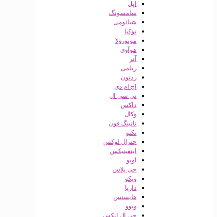
اپل
سامسونگ
شیائومی
نوکیا
موتورولا
هوآوی
آنر
ریلمی
ردتون
اچ ام دی
تی سی ال
داکس
وکال
ناتینگ فون
تکنو
جنرال لوکس
اینفینیکس
اوپو
جی پلاس
ویکو
داریا
هایسنس
ویوو
جی ال ایکس