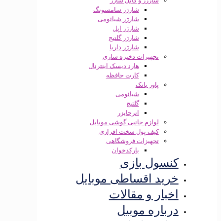
شارژر و کابل شارژ
شارژر سامسونگ
شارژر شیائومی
شارژر اپل
شارژر گلتیج
شارژر داریا
تجهیزات ذخیره سازی
هارد دیسک اینترنال
کارت حافظه
پاور بانک
شیائومی
گلتیج
انرجایزر
لوازم جانبی گوشی موبایل
کیف پول سخت افزاری
تجهیزات فروشگاهی
بارکدخوان
کنسول بازی
خرید اقساطی موبایل
اخبار و مقالات
درباره موبیل