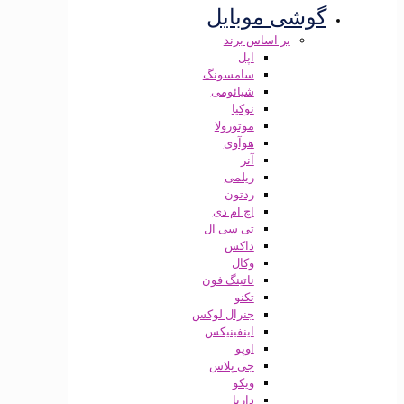
گوشی موبایل
بر اساس برند
اپل
سامسونگ
شیائومی
نوکیا
موتورولا
هوآوی
آنر
ریلمی
ردتون
اچ ام دی
تی سی ال
داکس
وکال
ناتینگ فون
تکنو
جنرال لوکس
اینفینیکس
اوپو
جی پلاس
ویکو
داریا