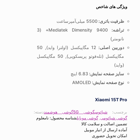
 های شاخص
یت باتری:
5500 میلی‌آمپرساعت
شه:
Mediatek Dimensity 9400+ (3
متر)
بین اصلی:
12 مگاپیکسل (اولترا واید), 50
مگاپیکسل (تله‌فوتو پریسکوپی), 50 مگاپیکسل
د)
ز صفحه نمایش:
6.83 اینچ
 صفحه نمایش:
AMOLED
Xiaomi 15
سب:
شیائومی
گوشی 5G
گوشی هوشمند
دسته:
شیائومی
,
گوشی موبایل
شناسه محصول:
نامعلوم
اصالت و سلامت کالا
ارسال از انبار موبیل
 تحویل حضوری