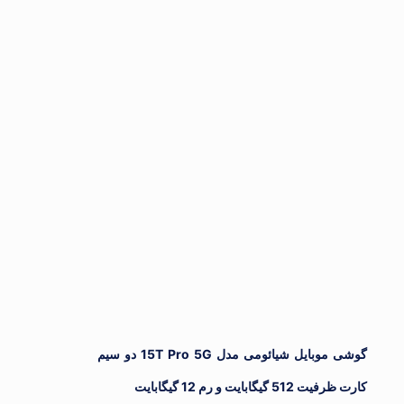
گوشی موبایل شیائومی مدل 15T Pro 5G دو سيم‌
یگابایت و رم 12 گیگابایت