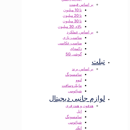
بر اساس قیمت
تا 10 میلیون
تا 20 میلیون
تا 30 میلیون
بالای 30 میلیون
بر اساس عملکرد
مناسب بازی
مناسب عکاسی
دکمه‌ای
گوشی 5G
تبلت
بر اساس برند
سامسونگ
لنوو
مایکروسافت
شیائومی
لوازم جانبی دیجیتال
هدفون و هندزفری
اپل
سامسونگ
شیائومی
انکر