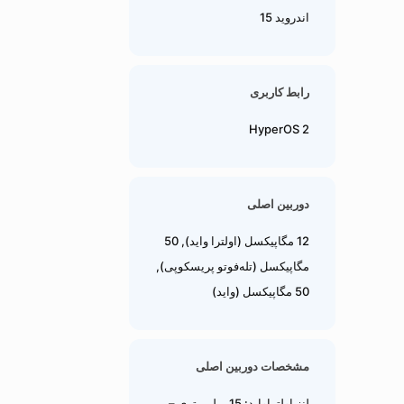
اندروید 15
رابط کاربری
HyperOS 2
دوربین اصلی
12 مگاپیکسل (اولترا واید), 50
مگاپیکسل (تله‌فوتو پریسکوپی),
50 مگاپیکسل (واید)
مشخصات دوربین اصلی
لنز اولتراواید: 15 میلی‌متری –