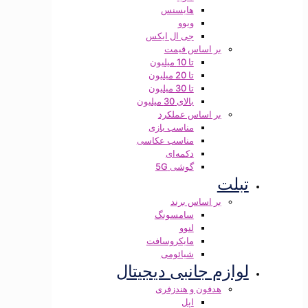
هایسنس
ویوو
جی ال ایکس
بر اساس قیمت
تا 10 میلیون
تا 20 میلیون
تا 30 میلیون
بالای 30 میلیون
بر اساس عملکرد
مناسب بازی
مناسب عکاسی
دکمه‌ای
گوشی 5G
تبلت
بر اساس برند
سامسونگ
لنوو
مایکروسافت
شیائومی
لوازم جانبی دیجیتال
هدفون و هندزفری
اپل