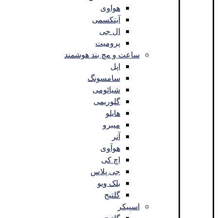
هواوی
آیتکسمی
ال جی
پرومیت
ساعت و مچ بند هوشمند
اپل
سامسونگ
شیائومی
گلوریمی
هایلو
میبرو
آنر
هوآوی
اچ کی
جی پلاس
بلک ویو
گلتیج
اسپیکر