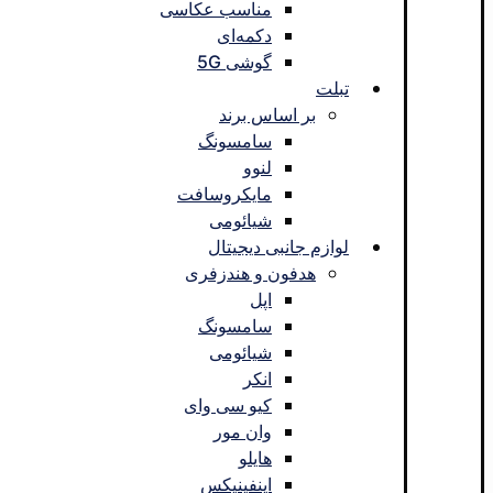
مناسب عکاسی
دکمه‌ای
گوشی 5G
تبلت
بر اساس برند
سامسونگ
لنوو
مایکروسافت
شیائومی
لوازم جانبی دیجیتال
هدفون و هندزفری
اپل
سامسونگ
شیائومی
انکر
کیو سی وای
وان مور
هایلو
اینفینیکس