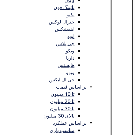
وکال
ناتینگ فون
تکنو
جنرال لوکس
اینفینیکس
اوپو
جی پلاس
ویکو
داریا
هایسنس
ویوو
جی ال ایکس
بر اساس قیمت
تا 10 میلیون
تا 20 میلیون
تا 30 میلیون
بالای 30 میلیون
بر اساس عملکرد
مناسب بازی