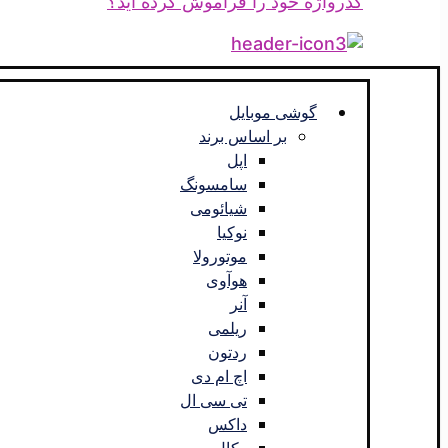
گذرواژه خود را فراموش کرده اید؟
گوشی موبایل
بر اساس برند
اپل
سامسونگ
شیائومی
نوکیا
موتورولا
هوآوی
آنر
ریلمی
ردتون
اچ ام دی
تی سی ال
داکس