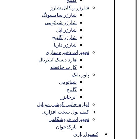
گلتیج
شارژر و کابل شارژ
شارژر سامسونگ
شارژر شیائومی
شارژر اپل
شارژر گلتیج
شارژر داریا
تجهیزات ذخیره سازی
هارد دیسک اینترنال
کارت حافظه
پاور بانک
شیائومی
گلتیج
انرجایزر
لوازم جانبی گوشی موبایل
کیف پول سخت افزاری
تجهیزات فروشگاهی
بارکدخوان
کنسول بازی