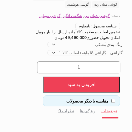
گوشی میان رده
گوشی هوشمند
دسته:
گوشی شیائومی
,
شگفت انگیز
,
گوشی موبایل
شناسه محصول:
نامعلوم
تضمین اصالت و سلامت کالا
آماده ارسال از انبار موبیل
امکان تحویل حضوری
49,490,000
تومان
رنگ بندی
گارانتی
گوشی
موبایل
شیائومی
مدل
افزودن به سبد
Poco
M7
دو
مقایسه با دیگر محصولات
سیم
کارت
توضیحات
ویژگی ها
نظرات
0
ظرفیت
256
گیگابایت
و