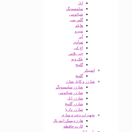
اپل
سامسونگ
شیائومی
گلوریمی
هایلو
میبرو
آنر
هوآوی
اچ کی
جی پلاس
بلک ویو
گلتیج
اسپیکر
گلتیج
شارژر و کابل شارژ
شارژر سامسونگ
شارژر شیائومی
شارژر اپل
شارژر گلتیج
شارژر داریا
تجهیزات ذخیره سازی
هارد دیسک اینترنال
کارت حافظه
پاور بانک