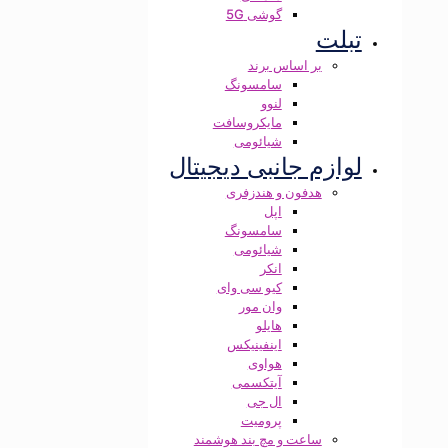
گوشی 5G
تبلت
بر اساس برند
سامسونگ
لنوو
مایکروسافت
شیائومی
لوازم جانبی دیجیتال
هدفون و هندزفری
اپل
سامسونگ
شیائومی
انکر
کیو سی وای
وان مور
هایلو
اینفینیکس
هواوی
آیتکسمی
ال جی
پرومیت
ساعت و مچ بند هوشمند