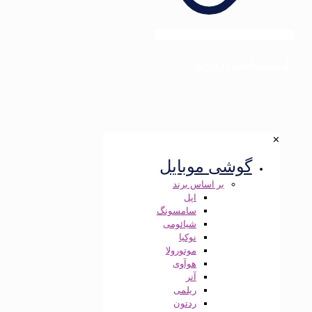
لیست قیمت روزانه
✕
گوشی موبایل
بر اساس برند
اپل
سامسونگ
شیائومی
نوکیا
موتورولا
هوآوی
آنر
ریلمی
ردتون