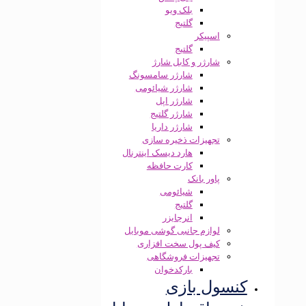
بلک ویو
گلتیج
اسپیکر
گلتیج
شارژر و کابل شارژ
شارژر سامسونگ
شارژر شیائومی
شارژر اپل
شارژر گلتیج
شارژر داریا
تجهیزات ذخیره سازی
هارد دیسک اینترنال
کارت حافظه
پاور بانک
شیائومی
گلتیج
انرجایزر
لوازم جانبی گوشی موبایل
کیف پول سخت افزاری
تجهیزات فروشگاهی
بارکدخوان
کنسول بازی