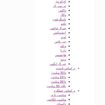
اچ ام دی
تی سی ال
داکس
وکال
ناتینگ فون
تکنو
جنرال لوکس
اینفینیکس
اوپو
جی پلاس
ویکو
داریا
هایسنس
ویوو
جی ال ایکس
بر اساس قیمت
تا 10 میلیون
تا 20 میلیون
تا 30 میلیون
بالای 30 میلیون
بر اساس عملکرد
مناسب بازی
مناسب عکاسی
دکمه‌ای