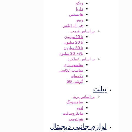
ویکو
داریا
هایسنس
ویوو
جی ال ایکس
بر اساس قیمت
تا 10 میلیون
تا 20 میلیون
تا 30 میلیون
بالای 30 میلیون
بر اساس عملکرد
مناسب بازی
مناسب عکاسی
دکمه‌ای
گوشی 5G
تبلت
بر اساس برند
سامسونگ
لنوو
مایکروسافت
شیائومی
لوازم جانبی دیجیتال