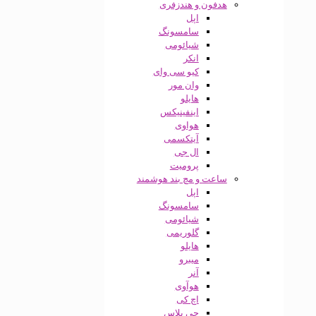
هدفون و هندزفری
اپل
سامسونگ
شیائومی
انکر
کیو سی وای
وان مور
هایلو
اینفینیکس
هواوی
آیتکسمی
ال جی
پرومیت
ساعت و مچ بند هوشمند
اپل
سامسونگ
شیائومی
گلوریمی
هایلو
میبرو
آنر
هوآوی
اچ کی
جی پلاس