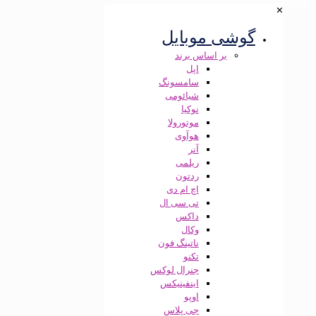
✕
گوشی موبایل
بر اساس برند
اپل
سامسونگ
شیائومی
نوکیا
موتورولا
هوآوی
آنر
ریلمی
ردتون
اچ ام دی
تی سی ال
داکس
وکال
ناتینگ فون
تکنو
جنرال لوکس
اینفینیکس
اوپو
جی پلاس