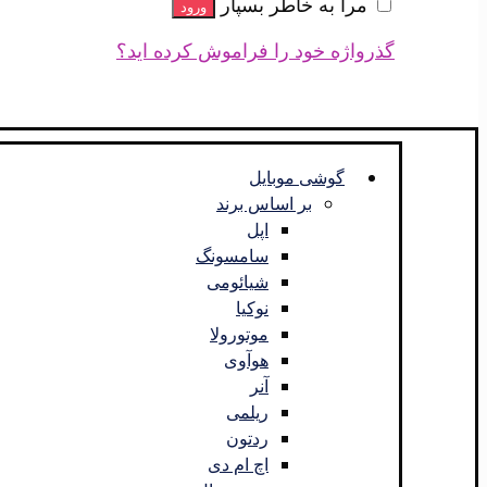
مرا به خاطر بسپار
ورود
گذرواژه خود را فراموش کرده اید؟
گوشی موبایل
بر اساس برند
اپل
سامسونگ
شیائومی
نوکیا
موتورولا
هوآوی
آنر
ریلمی
ردتون
اچ ام دی