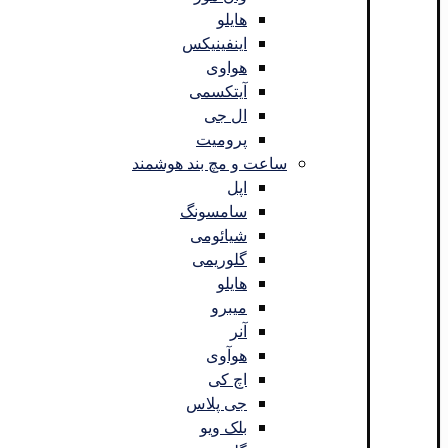
هایلو
اینفینیکس
هواوی
آیتکسمی
ال جی
پرومیت
ساعت و مچ بند هوشمند
اپل
سامسونگ
شیائومی
گلوریمی
هایلو
میبرو
آنر
هوآوی
اچ کی
جی پلاس
بلک ویو