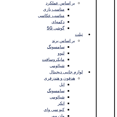
بر اساس عملکرد
مناسب بازی
مناسب عکاسی
دکمه‌ای
گوشی 5G
تبلت
بر اساس برند
سامسونگ
لنوو
مایکروسافت
شیائومی
لوازم جانبی دیجیتال
هدفون و هندزفری
اپل
سامسونگ
شیائومی
انکر
کیو سی وای
وان مور