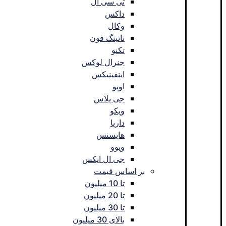
تی سی ال
داکس
وکال
ناتینگ فون
تکنو
جنرال لوکس
اینفینیکس
اوپو
جی پلاس
ویکو
داریا
هایسنس
ویوو
جی ال ایکس
بر اساس قیمت
تا 10 میلیون
تا 20 میلیون
تا 30 میلیون
بالای 30 میلیون