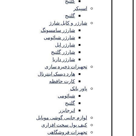
گلتیج
اسپیکر
گلتیج
شارژر و کابل شارژ
شارژر سامسونگ
شارژر شیائومی
شارژر اپل
شارژر گلتیج
شارژر داریا
تجهیزات ذخیره سازی
هارد دیسک اینترنال
کارت حافظه
پاور بانک
شیائومی
گلتیج
انرجایزر
لوازم جانبی گوشی موبایل
کیف پول سخت افزاری
تجهیزات فروشگاهی