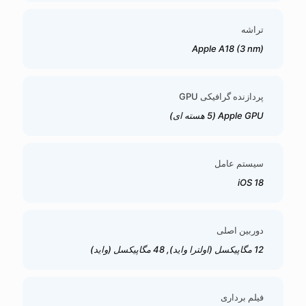
تراشه
Apple A18 (3 nm)
پردازنده گرافیکی GPU
Apple GPU (5 هسته ای)
سیستم عامل
iOS 18
دوربین اصلی
12 مگاپیکسل (اولترا واید), 48 مگاپیکسل (واید)
فیلم برداری