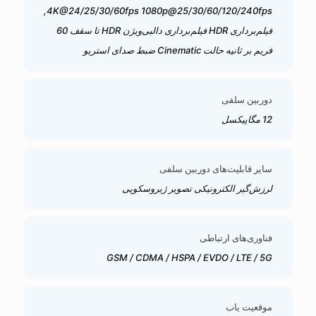
4K@24/25/30/60fps 1080p@25/30/60/120/240fps,
فیلم‌برداری HDR فیلم‌برداری دالبی‌ویژن HDR تا سقف 60
فریم بر ثانیه حالت Cinematic ضبط صدای استریو
دوربین سلفی
12 مگاپیکسل
سایر قابلیت‌های دوربین سلفی
لرزش‌گیر الکترونیکی تصویر ژیروسکوپی
فناوری‌های ارتباطی
GSM / CDMA / HSPA / EVDO / LTE / 5G
موقعیت یاب