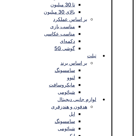
تا 30 میلیون
بالای 30 میلیون
بر اساس عملکرد
مناسب بازی
مناسب عکاسی
دکمه‌ای
گوشی 5G
تبلت
بر اساس برند
سامسونگ
لنوو
مایکروسافت
شیائومی
لوازم جانبی دیجیتال
هدفون و هندزفری
اپل
سامسونگ
شیائومی
انکر