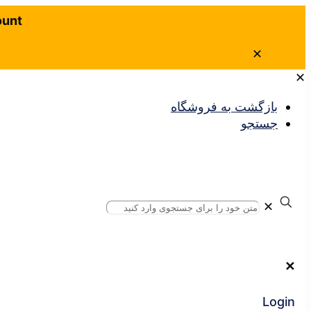
ount
✕
✕
بازگشت به فروشگاه
جستجو
✕
✕
Login