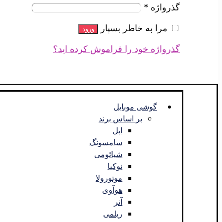
گذرواژه
*
مرا به خاطر بسپار
ورود
گذرواژه خود را فراموش کرده اید؟
گوشی موبایل
بر اساس برند
اپل
سامسونگ
شیائومی
نوکیا
موتورولا
هوآوی
آنر
ریلمی