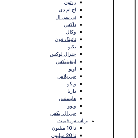
ردتون
اچ ام دی
تی سی ال
داکس
وکال
ناتینگ فون
تکنو
جنرال لوکس
اینفینیکس
اوپو
جی پلاس
ویکو
داریا
هایسنس
ویوو
جی ال ایکس
بر اساس قیمت
تا 10 میلیون
تا 20 میلیون