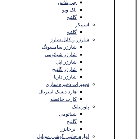
جی پلاس
بلک ویو
گلتیج
اسپیکر
گلتیج
شارژر و کابل شارژ
شارژر سامسونگ
شارژر شیائومی
شارژر اپل
شارژر گلتیج
شارژر داریا
تجهیزات ذخیره سازی
هارد دیسک اینترنال
کارت حافظه
پاور بانک
شیائومی
گلتیج
انرجایزر
لوازم جانبی گوشی موبایل