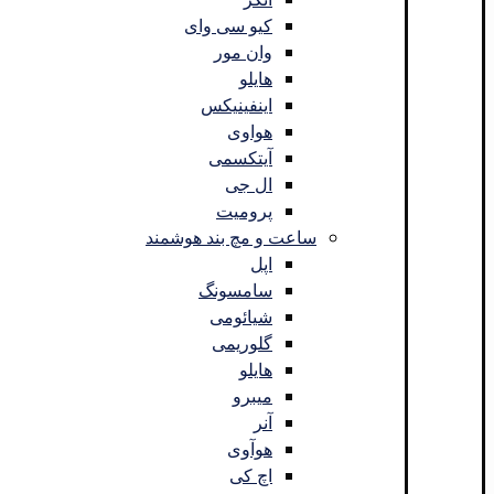
کیو سی وای
وان مور
هایلو
اینفینیکس
هواوی
آیتکسمی
ال جی
پرومیت
ساعت و مچ بند هوشمند
اپل
سامسونگ
شیائومی
گلوریمی
هایلو
میبرو
آنر
هوآوی
اچ کی