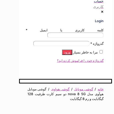
ی
ه کاربری یا ایمیل
*
ژه
*
ا به خاطر بسپار
ورود
ه خود را فراموش کرده اید؟
گوشی موبایل
/
گوشی هواوی
/
گوشی موبایل
هوآوی مدل nova 8 5G دو سیم کارت ظرفیت 128
 رم 8 گیگابایت