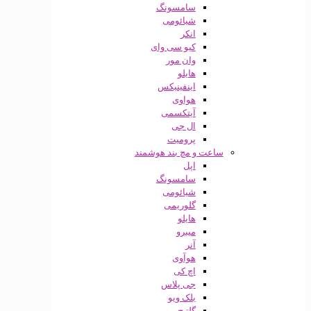
سامسونگ
شیائومی
انکر
کیو سی وای
وان مور
هایلو
اینفینیکس
هواوی
آیتکسمی
ال جی
پرومیت
ساعت و مچ بند هوشمند
اپل
سامسونگ
شیائومی
گلوریمی
هایلو
میبرو
آنر
هوآوی
اچ کی
جی پلاس
بلک ویو
گلتیج