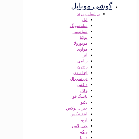
گوشی موبایل
بر اساس برند
اپل
سامسونگ
شیائومی
نوکیا
موتورولا
هوآوی
آنر
ریلمی
ردتون
اچ ام دی
تی سی ال
داکس
وکال
ناتینگ فون
تکنو
جنرال لوکس
اینفینیکس
اوپو
جی پلاس
ویکو
داریا