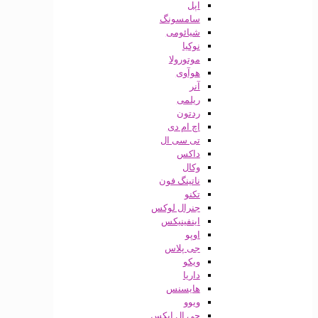
اپل
سامسونگ
شیائومی
نوکیا
موتورولا
هوآوی
آنر
ریلمی
ردتون
اچ ام دی
تی سی ال
داکس
وکال
ناتینگ فون
تکنو
جنرال لوکس
اینفینیکس
اوپو
جی پلاس
ویکو
داریا
هایسنس
ویوو
جی ال ایکس