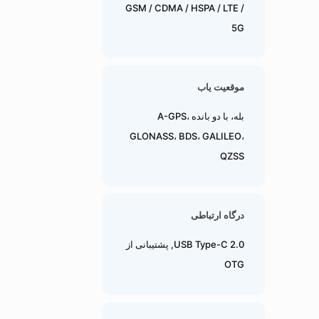
GSM / CDMA / HSPA / LTE /
5G
موقعیت یاب
بله، با دو بانده A-GPS،
GLONASS، BDS، GALILEO،
QZSS
درگاه ارتباطی
USB Type-C 2.0, پشتیبانی از
OTG