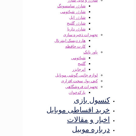
شارژر و کابل شارژ
شارژر سامسونگ
شارژر شیائومی
شارژر اپل
شارژر گلتیج
شارژر داریا
تجهیزات ذخیره سازی
هارد دیسک اینترنال
کارت حافظه
پاور بانک
شیائومی
گلتیج
انرجایزر
لوازم جانبی گوشی موبایل
کیف پول سخت افزاری
تجهیزات فروشگاهی
بارکدخوان
کنسول بازی
خرید اقساطی موبایل
اخبار و مقالات
درباره موبیل