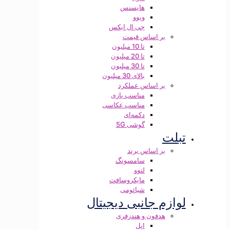
هایسنس
ویوو
جی ال ایکس
بر اساس قیمت
تا 10 میلیون
تا 20 میلیون
تا 30 میلیون
بالای 30 میلیون
بر اساس عملکرد
مناسب بازی
مناسب عکاسی
دکمه‌ای
گوشی 5G
تبلت
بر اساس برند
سامسونگ
لنوو
مایکروسافت
شیائومی
لوازم جانبی دیجیتال
هدفون و هندزفری
اپل