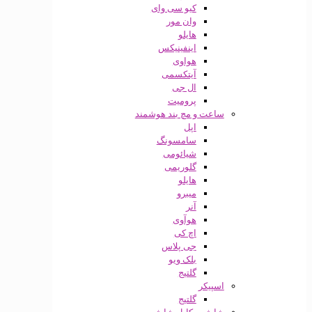
کیو سی وای
وان مور
هایلو
اینفینیکس
هواوی
آیتکسمی
ال جی
پرومیت
ساعت و مچ بند هوشمند
اپل
سامسونگ
شیائومی
گلوریمی
هایلو
میبرو
آنر
هوآوی
اچ کی
جی پلاس
بلک ویو
گلتیج
اسپیکر
گلتیج