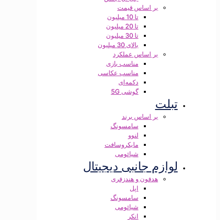
بر اساس قیمت
تا 10 میلیون
تا 20 میلیون
تا 30 میلیون
بالای 30 میلیون
بر اساس عملکرد
مناسب بازی
مناسب عکاسی
دکمه‌ای
گوشی 5G
تبلت
بر اساس برند
سامسونگ
لنوو
مایکروسافت
شیائومی
لوازم جانبی دیجیتال
هدفون و هندزفری
اپل
سامسونگ
شیائومی
انکر