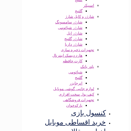
اسپیکر
گلتیج
شارژر و کابل شارژ
شارژر سامسونگ
شارژر شیائومی
شارژر اپل
شارژر گلتیج
شارژر داریا
تجهیزات ذخیره سازی
هارد دیسک اینترنال
کارت حافظه
پاور بانک
شیائومی
گلتیج
انرجایزر
لوازم جانبی گوشی موبایل
کیف پول سخت افزاری
تجهیزات فروشگاهی
بارکدخوان
کنسول بازی
خرید اقساطی موبایل