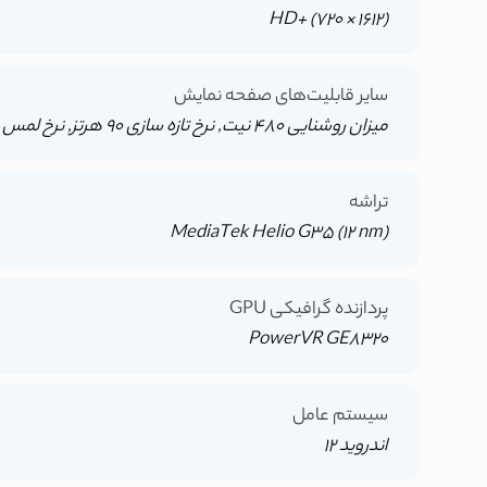
HD+ (720 × 1612)
سایر قابلیت‌های صفحه نمایش
میزان روشنایی 480 نیت, نرخ تازه سازی 90 هرتز, نرخ لمس پذیری 180 هرتز
تراشه
MediaTek Helio G35 (12 nm)
پردازنده گرافیکی GPU
PowerVR GE8320
سیستم عامل
اندروید 12