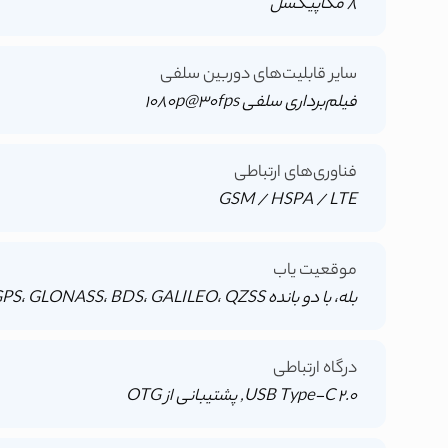
8 مگاپیکسل
سایر قابلیت‌های دوربین سلفی
فیلم‌برداری سلفی 1080p@30fps
فناوری‌های ارتباطی
GSM / HSPA / LTE
موقعیت یاب
بله، با دو بانده A-GPS، GLONASS، BDS، GALILEO، QZSS
درگاه ارتباطی
USB Type-C 2.0, پشتیبانی از OTG