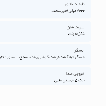
ظرفیت باتری
6000 میلی آمپر ساعت
سرعت شارژ
شارژ 10 وات
حسگر
حسگر اثرانگشت (پشت گوشی), شتاب‌سنج، سنسور مجاور
خروجی صدا
جک 3.5 میلی متری