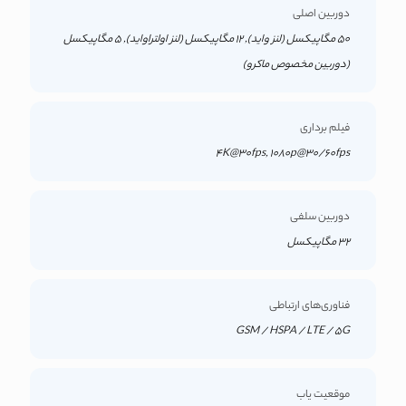
دوربین اصلی
50 مگاپیکسل (لنز واید), 12 مگاپیکسل (لنز اولتراواید), 5 مگاپیکسل
(دوربین مخصوص ماکرو)
فیلم برداری
4K@30fps, 1080p@30/60fps
دوربین سلفی
32 مگاپیکسل
فناوری‌های ارتباطی
GSM / HSPA / LTE / 5G
موقعیت یاب