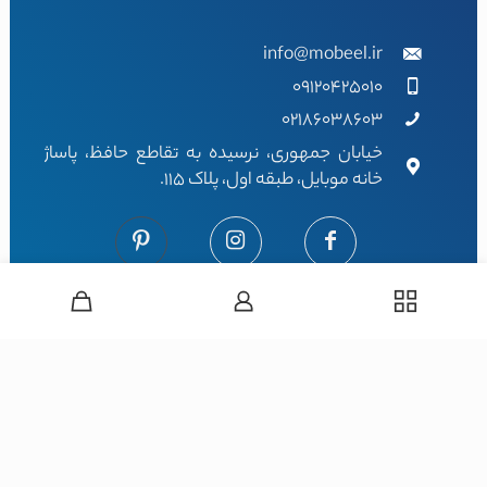
info@mobeel.ir
09120425010
02186038603
خیابان جمهوری، نرسیده به تقاطع حافظ، پاساژ
خانه موبایل، طبقه اول، پلاک 115.