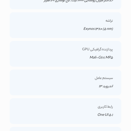
حداکثر میزان روشنایی 1000 نیت, نرخ نوسازی 120 هرتز
تراشه
Exynos 1380 (5 nm)
پردازنده گرافیکی GPU
Mali-G68 MP5
سیستم عامل
اندروید 13
رابط کاربری
One UI 5.1