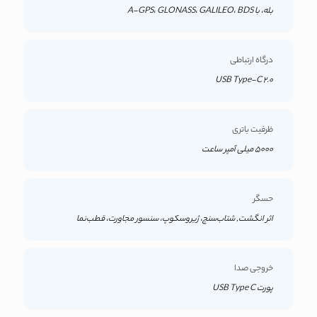
بله، با A-GPS، GLONASS، GALILEO، BDS
درگاه ارتباطی
USB Type-C 2.0
ظرفیت باتری
5000 میلی آمپر ساعت
حسگر
اثر انگشت, شتاب‌سنج، ژیروسکوپ، سنسور مجاورت، قطب‌نما
خروجی صدا
پورت USB Type C