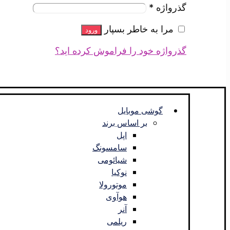
گذرواژه
*
مرا به خاطر بسپار
ورود
گذرواژه خود را فراموش کرده اید؟
گوشی موبایل
بر اساس برند
اپل
سامسونگ
شیائومی
نوکیا
موتورولا
هوآوی
آنر
ریلمی