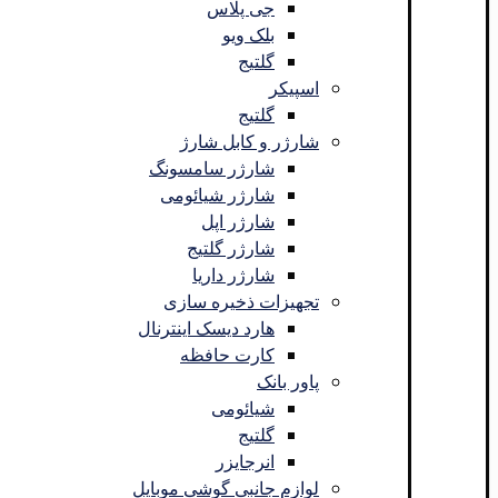
جی پلاس
بلک ویو
گلتیج
اسپیکر
گلتیج
شارژر و کابل شارژ
شارژر سامسونگ
شارژر شیائومی
شارژر اپل
شارژر گلتیج
شارژر داریا
تجهیزات ذخیره سازی
هارد دیسک اینترنال
کارت حافظه
پاور بانک
شیائومی
گلتیج
انرجایزر
لوازم جانبی گوشی موبایل