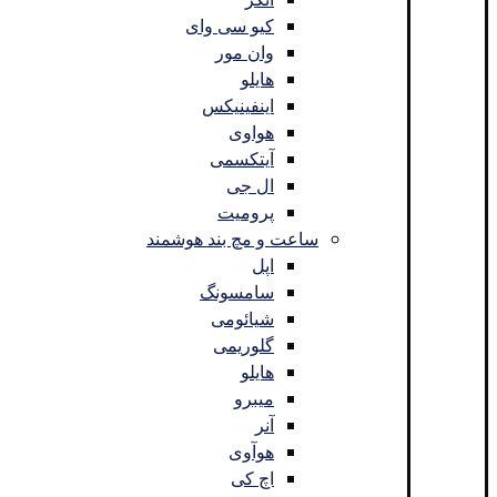
کیو سی وای
وان مور
هایلو
اینفینیکس
هواوی
آیتکسمی
ال جی
پرومیت
ساعت و مچ بند هوشمند
اپل
سامسونگ
شیائومی
گلوریمی
هایلو
میبرو
آنر
هوآوی
اچ کی