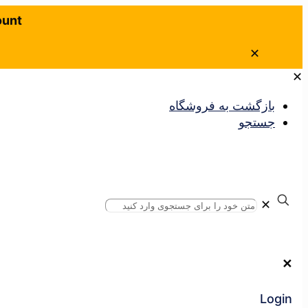
ount
✕
✕
بازگشت به فروشگاه
جستجو
✕
✕
Login