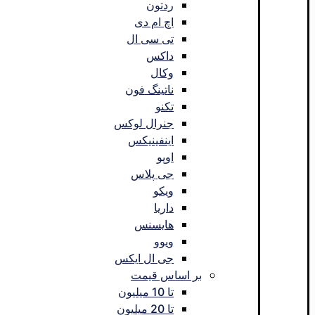
ردتون
اچ ام دی
تی سی ال
داکس
وکال
ناتینگ فون
تکنو
جنرال لوکس
اینفینیکس
اوپو
جی پلاس
ویکو
داریا
هایسنس
ویوو
جی ال ایکس
بر اساس قیمت
تا 10 میلیون
تا 20 میلیون