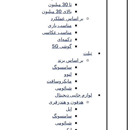
تا 30 میلیون
بالای 30 میلیون
بر اساس عملکرد
مناسب بازی
مناسب عکاسی
دکمه‌ای
گوشی 5G
تبلت
بر اساس برند
سامسونگ
لنوو
مایکروسافت
شیائومی
لوازم جانبی دیجیتال
هدفون و هندزفری
اپل
سامسونگ
شیائومی
انکر