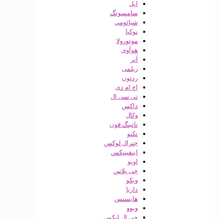
اپل
سامسونگ
شیائومی
نوکیا
موتورولا
هوآوی
آنر
ریلمی
ردتون
اچ ام دی
تی سی ال
داکس
وکال
ناتینگ فون
تکنو
جنرال لوکس
اینفینیکس
اوپو
جی پلاس
ویکو
داریا
هایسنس
ویوو
جی ال ایکس