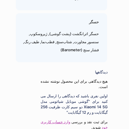
حسگر
حسگر اثرانگشت (پشت گوشی), ژیروسکوپ,
سنسور مجاورت, شتاب‌سنج, قطب‌نما, طیف رنگ,
فشار سنج (Barometer)
دیدگاهها
هیچ دیدگاهی برای این محصول نوشته نشده
است.
اولین نفری باشید که دیدگاهی را ارسال می
کنید برای “گوشی موبایل شیائومی مدل
Xiaomi 14 5G دو سیم کارت ظرفیت 256
گیگابایت و رم 12 گیگابایت”
برای ثبت نقد و بررسی
وارد حساب کاربری
خود
شوید.