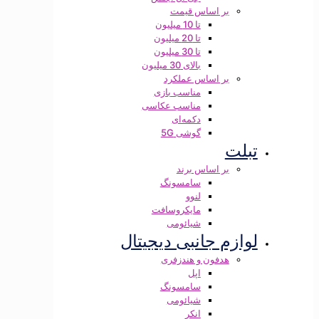
بر اساس قیمت
تا 10 میلیون
تا 20 میلیون
تا 30 میلیون
بالای 30 میلیون
بر اساس عملکرد
مناسب بازی
مناسب عکاسی
دکمه‌ای
گوشی 5G
تبلت
بر اساس برند
سامسونگ
لنوو
مایکروسافت
شیائومی
لوازم جانبی دیجیتال
هدفون و هندزفری
اپل
سامسونگ
شیائومی
انکر