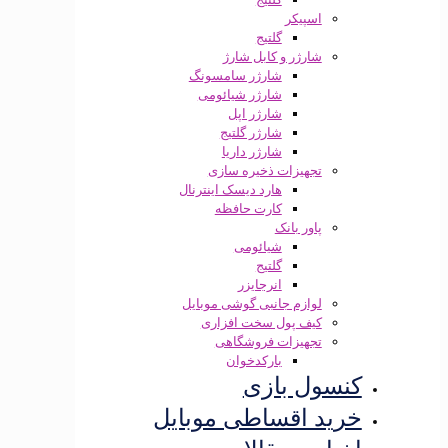
اسپیکر
گلتیج
شارژر و کابل شارژ
شارژر سامسونگ
شارژر شیائومی
شارژر اپل
شارژر گلتیج
شارژر داریا
تجهیزات ذخیره سازی
هارد دیسک اینترنال
کارت حافظه
پاور بانک
شیائومی
گلتیج
انرجایزر
لوازم جانبی گوشی موبایل
کیف پول سخت افزاری
تجهیزات فروشگاهی
بارکدخوان
کنسول بازی
خرید اقساطی موبایل