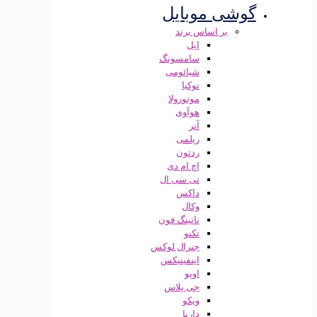
گوشی موبایل
بر اساس برند
اپل
سامسونگ
شیائومی
نوکیا
موتورولا
هوآوی
آنر
ریلمی
ردتون
اچ ام دی
تی سی ال
داکس
وکال
ناتینگ فون
تکنو
جنرال لوکس
اینفینیکس
اوپو
جی پلاس
ویکو
داریا