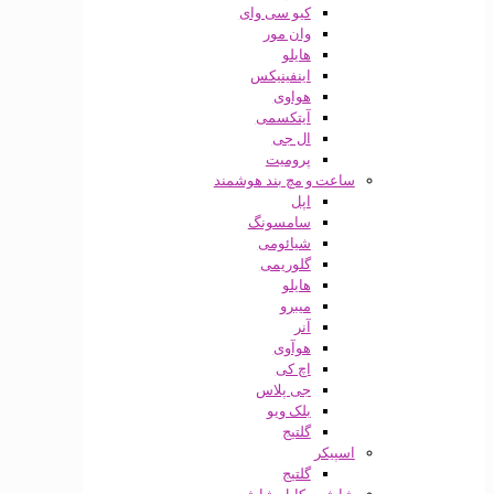
کیو سی وای
وان مور
هایلو
اینفینیکس
هواوی
آیتکسمی
ال جی
پرومیت
ساعت و مچ بند هوشمند
اپل
سامسونگ
شیائومی
گلوریمی
هایلو
میبرو
آنر
هوآوی
اچ کی
جی پلاس
بلک ویو
گلتیج
اسپیکر
گلتیج