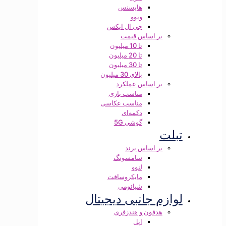
هایسنس
ویوو
جی ال ایکس
بر اساس قیمت
تا 10 میلیون
تا 20 میلیون
تا 30 میلیون
بالای 30 میلیون
بر اساس عملکرد
مناسب بازی
مناسب عکاسی
دکمه‌ای
گوشی 5G
تبلت
بر اساس برند
سامسونگ
لنوو
مایکروسافت
شیائومی
لوازم جانبی دیجیتال
هدفون و هندزفری
اپل