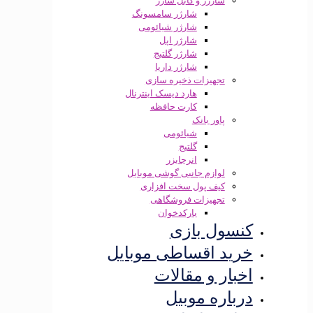
شارژر و کابل شارژ
شارژر سامسونگ
شارژر شیائومی
شارژر اپل
شارژر گلتیج
شارژر داریا
تجهیزات ذخیره سازی
هارد دیسک اینترنال
کارت حافظه
پاور بانک
شیائومی
گلتیج
انرجایزر
لوازم جانبی گوشی موبایل
کیف پول سخت افزاری
تجهیزات فروشگاهی
بارکدخوان
کنسول بازی
خرید اقساطی موبایل
اخبار و مقالات
درباره موبیل