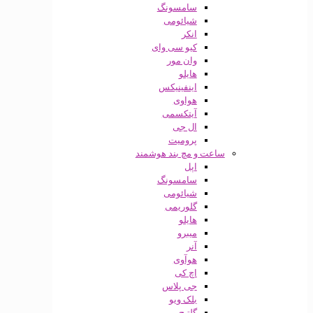
سامسونگ
شیائومی
انکر
کیو سی وای
وان مور
هایلو
اینفینیکس
هواوی
آیتکسمی
ال جی
پرومیت
ساعت و مچ بند هوشمند
اپل
سامسونگ
شیائومی
گلوریمی
هایلو
میبرو
آنر
هوآوی
اچ کی
جی پلاس
بلک ویو
گلتیج