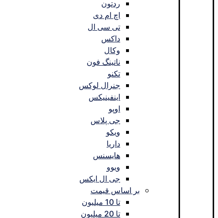
ردتون
اچ ام دی
تی سی ال
داکس
وکال
ناتینگ فون
تکنو
جنرال لوکس
اینفینیکس
اوپو
جی پلاس
ویکو
داریا
هایسنس
ویوو
جی ال ایکس
بر اساس قیمت
تا 10 میلیون
تا 20 میلیون