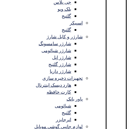
جی پلاس
بلک ویو
گلتیج
اسپیکر
گلتیج
شارژر و کابل شارژ
شارژر سامسونگ
شارژر شیائومی
شارژر اپل
شارژر گلتیج
شارژر داریا
تجهیزات ذخیره سازی
هارد دیسک اینترنال
کارت حافظه
پاور بانک
شیائومی
گلتیج
انرجایزر
لوازم جانبی گوشی موبایل