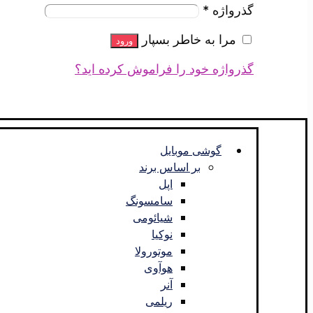
گذرواژه
*
مرا به خاطر بسپار
ورود
گذرواژه خود را فراموش کرده اید؟
گوشی موبایل
بر اساس برند
اپل
سامسونگ
شیائومی
نوکیا
موتورولا
هوآوی
آنر
ریلمی