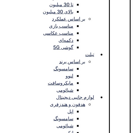
تا 30 میلیون
بالای 30 میلیون
بر اساس عملکرد
مناسب بازی
مناسب عکاسی
دکمه‌ای
گوشی 5G
تبلت
بر اساس برند
سامسونگ
لنوو
مایکروسافت
شیائومی
لوازم جانبی دیجیتال
هدفون و هندزفری
اپل
سامسونگ
شیائومی
انکر