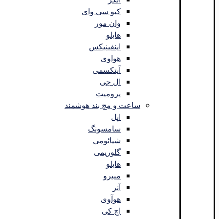
کیو سی وای
وان مور
هایلو
اینفینیکس
هواوی
آیتکسمی
ال جی
پرومیت
ساعت و مچ بند هوشمند
اپل
سامسونگ
شیائومی
گلوریمی
هایلو
میبرو
آنر
هوآوی
اچ کی