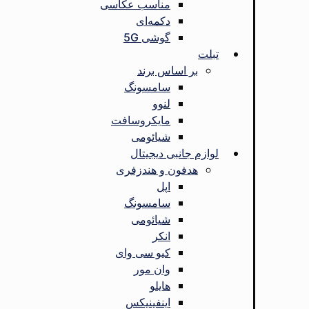
مناسب عکاسی
دکمه‌ای
گوشی 5G
تبلت
بر اساس برند
سامسونگ
لنوو
مایکروسافت
شیائومی
لوازم جانبی دیجیتال
هدفون و هندزفری
اپل
سامسونگ
شیائومی
انکر
کیو سی وای
وان مور
هایلو
اینفینیکس