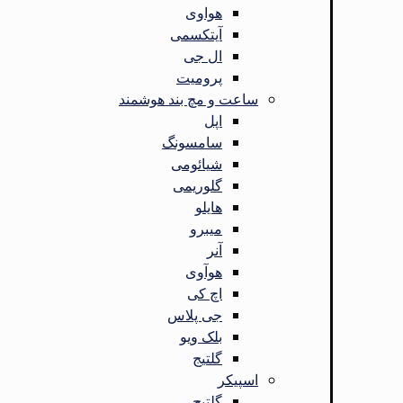
هواوی
آیتکسمی
ال جی
پرومیت
ساعت و مچ بند هوشمند
اپل
سامسونگ
شیائومی
گلوریمی
هایلو
میبرو
آنر
هوآوی
اچ کی
جی پلاس
بلک ویو
گلتیج
اسپیکر
گلتیج