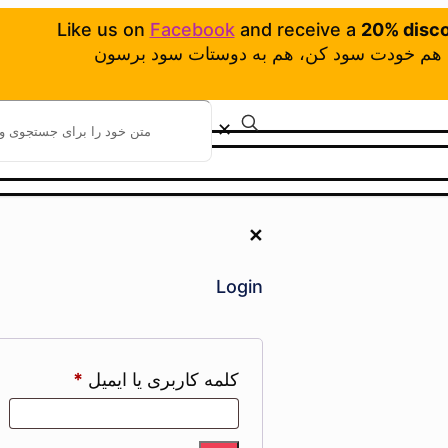
Like us on
Facebook
and receive a
20% disc
هم خودت سود کن، هم به دوستات سود برسون
✕
✕
Login
کلمه کاربری یا ایمیل
*