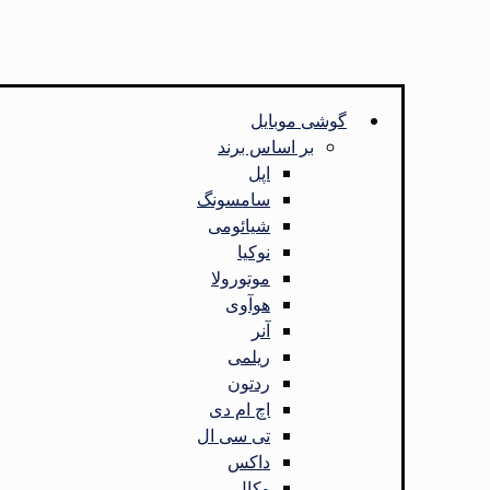
گوشی موبایل
بر اساس برند
اپل
سامسونگ
شیائومی
نوکیا
موتورولا
هوآوی
آنر
ریلمی
ردتون
اچ ام دی
تی سی ال
داکس
وکال