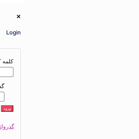
✕
Login
کلمه ک
گذ
ورود
گذرواژ