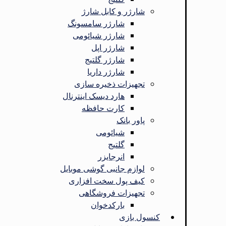
شارژر و کابل شارژ
شارژر سامسونگ
شارژر شیائومی
شارژر اپل
شارژر گلتیج
شارژر داریا
تجهیزات ذخیره سازی
هارد دیسک اینترنال
کارت حافظه
پاور بانک
شیائومی
گلتیج
انرجایزر
لوازم جانبی گوشی موبایل
کیف پول سخت افزاری
تجهیزات فروشگاهی
بارکدخوان
کنسول بازی