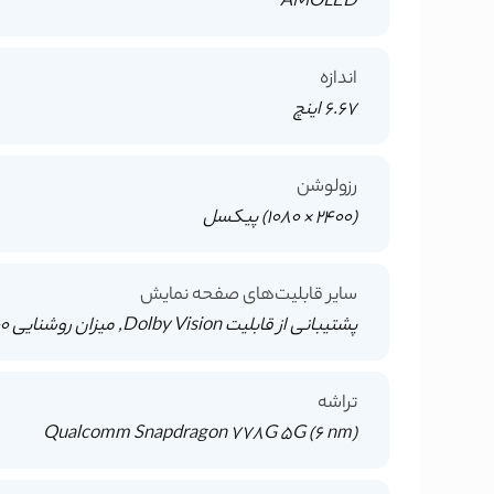
AMOLED
اندازه
6.67 اینچ
رزولوشن
(2400 × 1080) پیکسل
سایر قابلیت‌های صفحه نمایش
پشتیبانی از قابلیت Dolby Vision, میزان روشنایی 900 نیت, نرخ نوسازی 120 هرتز
تراشه
Qualcomm Snapdragon 778G 5G (6 nm)