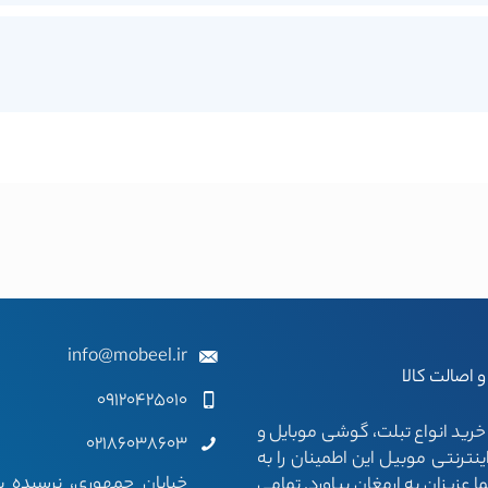
info@mobeel.ir
 اصالت کالا
09120425010
رید انواع تبلت، گوشی موبایل و
02186038603
نترنتی موبیل این اطمینان را به
خیابان جمهوری، نرسیده ب
عزیزان به ارمغان بیاورد. تمامی