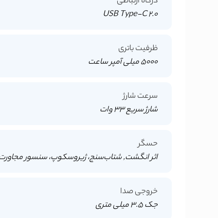
درگاه ارتباطی
USB Type-C 2.0
ظرفیت باتری
5000 میلی آمپر ساعت
سرعت شارژ
شارژ سریع 33 وات
حسگر
اثر انگشت, شتاب‌سنج، ژیروسکوپ، سنسور مجاورت،
خروجی صدا
جک 3.5 میلی متری