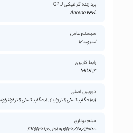
پردازنده گرافیکی GPU
Adreno 642L
سیستم عامل
اندروید 12
رابط کاربری
MIUI 14
دوربین اصلی
108 مگاپیکسل (لنز واید), 8 مگاپیکسل (لنز اولتراواید), 2 مگاپیکسل (دوربین مخصوص ماکرو)
فیلم برداری
4K@30fps, 1080p@30/60/120fps