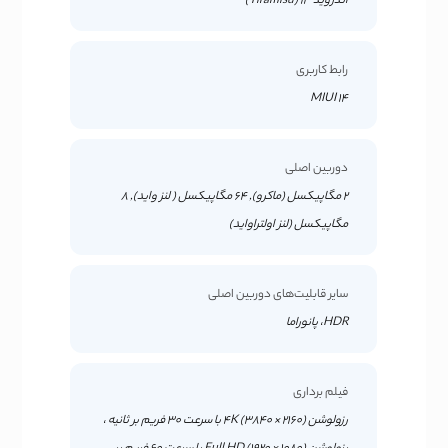
اندروید 13 (Tiramisu)
رابط کاربری
MIUI 14
دوربین اصلی
2 مگاپیکسل (ماکرو), 64 مگاپیکسل ( لنز واید), 8
مگاپیکسل (لنز اولتراواید)
سایر قابلیت‌های دوربین اصلی
HDR، پانوراما
فیلم برداری
رزولوشن (2160 × 3840) 4K با سرعت 30 فریم بر ثانیه ،