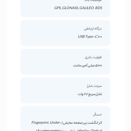
موقعیت یاب
GPS, GLONASS, GALILEO, BDS
درگاه ارتباطی
USB Type-C 2.0
ظرفیت باتری
5100 میلی آمپر ساعت
سرعت شارژ
شارژ سریع 67 وات
حسگر
اثر انگشت زیر صفحه نمایش (Fingerprint, Under-