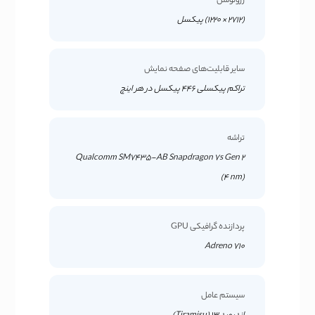
رزولوشن
(2712 × 1220) پیکسل
سایر قابلیت‌های صفحه نمایش
تراکم پیکسلی 446 پیکسل در هر اینچ
تراشه
Qualcomm SM7435-AB Snapdragon 7s Gen 2
(4 nm)
پردازنده گرافیکی GPU
Adreno 710
سیستم عامل