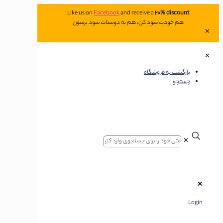
Like us on
Facebook
and receive a
20% discount
هم خودت سود کن، هم به دوستات سود برسون
✕
✕
بازگشت به فروشگاه
جستجو
✕
✕
Login