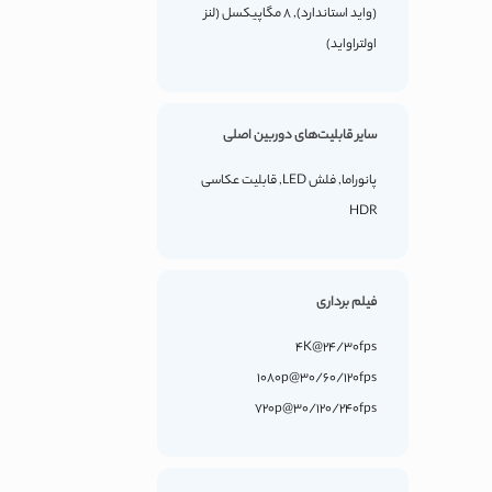
(واید استاندارد), 8 مگاپیکسل (لنز
اولتراواید)
سایر قابلیت‌های دوربین اصلی
پانوراما, فلش LED, قابلیت عکاسی
HDR
فیلم برداری
4K@24/30fps
1080p@30/60/120fps
720p@30/120/240fps