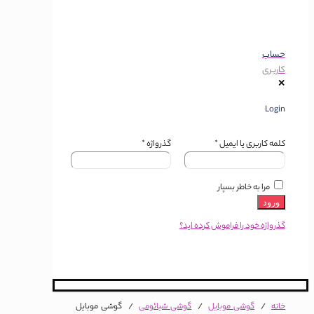
حساب
کاربری
✕
Login
کلمه کاربری یا ایمیل
*
گذرواژه
*
مرا به خاطر بسپار
ورود
گذرواژه خود را فراموش کرده اید؟
خانه
/
گوشی موبایل
/
گوشی شیائومی
/
گوشی موبایل