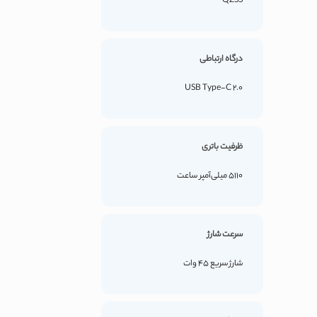
QZSS
درگاه ارتباطی
USB Type-C 2.0
ظرفیت باتری
5110 میلی‌آمپر ساعت
سرعت شارژ
شارژ سریع 45 وات