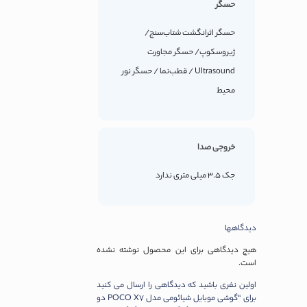
حسگر
حسگر اثرانگشت شتاب‌سنج/
ژیروسکوپ/ حسگر مجاورت
Ultrasound / قطب‌نما / حسگر نور
محیط
خروجی صدا
جک 3.5 میلی متری ندارد
دیدگاهها
هیچ دیدگاهی برای این محصول نوشته نشده
است.
اولین نفری باشید که دیدگاهی را ارسال می کنید
برای “گوشی موبایل شیائومی مدل POCO X7 دو