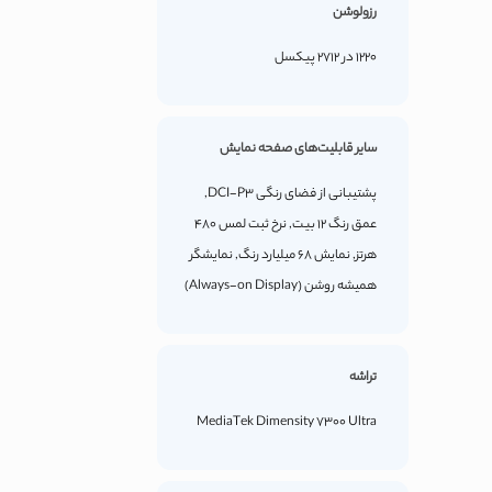
رزولوشن
1220 در 2712 پیکسل
سایر قابلیت‌های صفحه نمایش
پشتیبانی از فضای رنگی DCI-P3,
عمق رنگ 12 بیت, نرخ ثبت لمس 480
هرتز, نمایش 68 میلیارد رنگ, نمایشگر
همیشه روشن (Always-on Display)
تراشه
MediaTek Dimensity 7300 Ultra