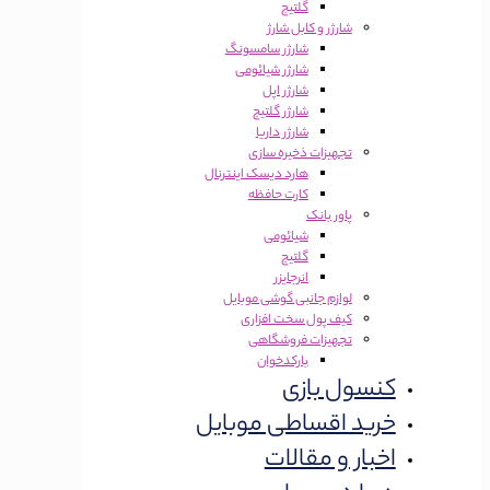
گلتیج
شارژر و کابل شارژ
شارژر سامسونگ
شارژر شیائومی
شارژر اپل
شارژر گلتیج
شارژر داریا
تجهیزات ذخیره سازی
هارد دیسک اینترنال
کارت حافظه
پاور بانک
شیائومی
گلتیج
انرجایزر
لوازم جانبی گوشی موبایل
کیف پول سخت افزاری
تجهیزات فروشگاهی
بارکدخوان
کنسول بازی
خرید اقساطی موبایل
اخبار و مقالات