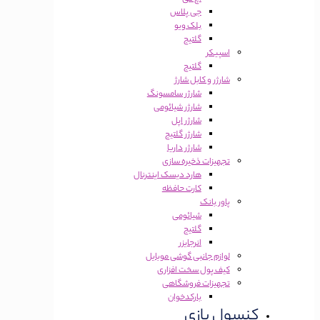
جی پلاس
بلک ویو
گلتیج
اسپیکر
گلتیج
شارژر و کابل شارژ
شارژر سامسونگ
شارژر شیائومی
شارژر اپل
شارژر گلتیج
شارژر داریا
تجهیزات ذخیره سازی
هارد دیسک اینترنال
کارت حافظه
پاور بانک
شیائومی
گلتیج
انرجایزر
لوازم جانبی گوشی موبایل
کیف پول سخت افزاری
تجهیزات فروشگاهی
بارکدخوان
کنسول بازی