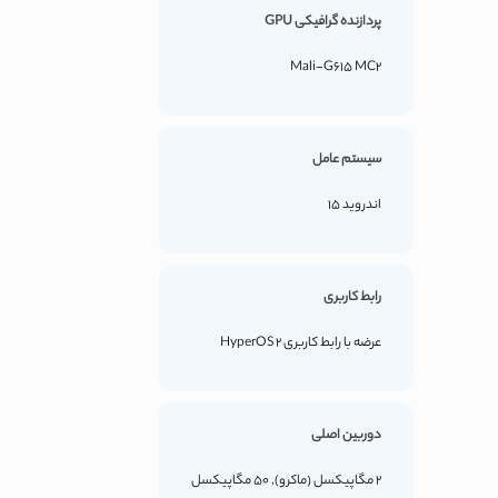
پردازنده گرافیکی GPU
Mali-G615 MC2
سیستم عامل
اندروید 15
رابط کاربری
عرضه با رابط کاربری HyperOS 2
دوربین اصلی
2 مگاپیکسل (ماکرو), 50 مگاپیکسل