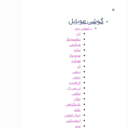
✕
گوشی موبایل
بر اساس برند
اپل
سامسونگ
شیائومی
نوکیا
موتورولا
هوآوی
آنر
ریلمی
ردتون
اچ ام دی
تی سی ال
داکس
وکال
ناتینگ فون
تکنو
جنرال لوکس
اینفینیکس
اوپو