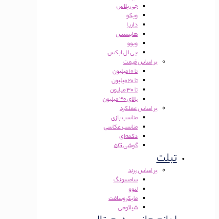
جی پلاس
ویکو
داریا
هایسنس
ویوو
جی ال ایکس
بر اساس قیمت
تا 10 میلیون
تا 20 میلیون
تا 30 میلیون
بالای 30 میلیون
بر اساس عملکرد
مناسب بازی
مناسب عکاسی
دکمه‌ای
گوشی 5G
تبلت
بر اساس برند
سامسونگ
لنوو
مایکروسافت
شیائومی