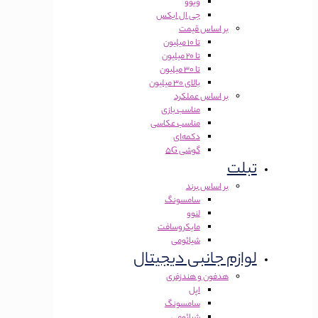
ویوو
جی ال ایکس
بر اساس قیمت
تا 10 میلیون
تا 20 میلیون
تا 30 میلیون
بالای 30 میلیون
بر اساس عملکرد
مناسب بازی
مناسب عکاسی
دکمه‌ای
گوشی 5G
تبلت
بر اساس برند
سامسونگ
لنوو
مایکروسافت
شیائومی
لوازم جانبی دیجیتال
هدفون و هندزفری
اپل
سامسونگ