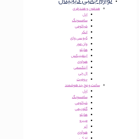
لوازم جانبی دیجیتال
هدفون و هندزفری
اپل
سامسونگ
شیائومی
انکر
کیو سی وای
وان مور
هایلو
اینفینیکس
هواوی
آیتکسمی
ال جی
پرومیت
ساعت و مچ بند هوشمند
اپل
سامسونگ
شیائومی
گلوریمی
هایلو
میبرو
آنر
هوآوی
اچ کی