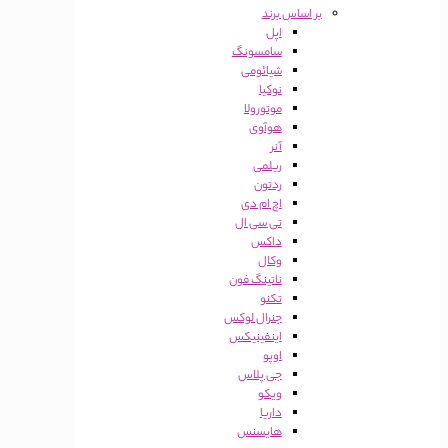
بر اساس برند
اپل
سامسونگ
شیائومی
نوکیا
موتورولا
هوآوی
آنر
ریلمی
ردتون
اچ ام دی
تی سی ال
داکس
وکال
ناتینگ فون
تکنو
جنرال لوکس
اینفینیکس
اوپو
جی پلاس
ویکو
داریا
هایسنس