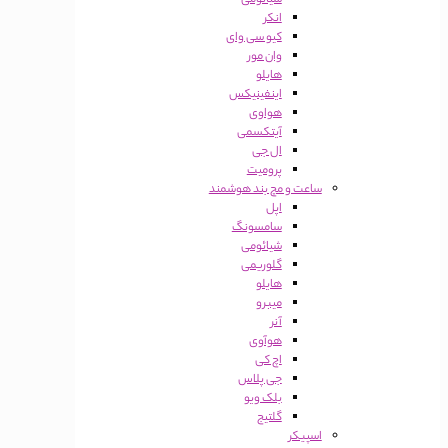
شیائومی
انکر
کیو سی وای
وان مور
هایلو
اینفینیکس
هواوی
آیتکسمی
ال جی
پرومیت
ساعت و مچ بند هوشمند
اپل
سامسونگ
شیائومی
گلوریمی
هایلو
میبرو
آنر
هوآوی
اچ کی
جی پلاس
بلک ویو
گلتیج
اسپیکر