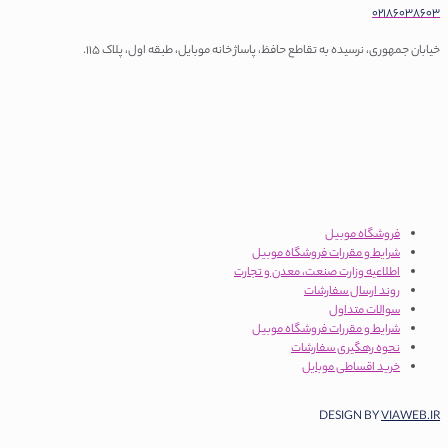
0218603860
یابان جمهوری، نرسیده به تقاطع حافظ، پاساژ خانه موبایل، طبقه اول، پلاک 115.
فروشگاه موبیل
شرایط و مقررات فروشگاه موبیل
اطلاعیه وزارت صنعت، معدن و تجارت
روند ارسال سفارشات
سوالات متداول
شرایط و مقررات فروشگاه موبیل
نحوه رهگیری سفارشات
خرید اقساطی موبایل
DESIGN BY
VIAWEB.I