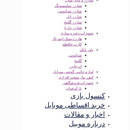
شارژر و کابل شارژ
شارژر سامسونگ
شارژر شیائومی
شارژر اپل
شارژر گلتیج
شارژر داریا
تجهیزات ذخیره سازی
هارد دیسک اینترنال
کارت حافظه
پاور بانک
شیائومی
گلتیج
انرجایزر
لوازم جانبی گوشی موبایل
کیف پول سخت افزاری
تجهیزات فروشگاهی
بارکدخوان
کنسول بازی
خرید اقساطی موبایل
اخبار و مقالات
درباره موبیل