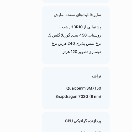
سایر قابلیت‌های صفحه نمایش
پشتیبانی از HDR10, شدت
روشنایی 450 نیت, گوریلا گلس 5,
نرخ لمس پذیری 240 هرتز, نرخ
نوسازی تصویر 120 هرتز
تراشه
Qualcomm SM7150
Snapdragon 732G (8 nm)
پردازنده گرافیکی GPU