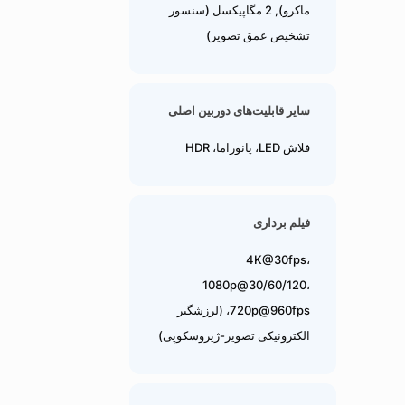
ماکرو), 2 مگاپیکسل (سنسور
تشخیص عمق تصویر)
سایر قابلیت‌های دوربین اصلی
فلاش LED، پانوراما، HDR
فیلم برداری
4K@30fps،
1080p@30/60/120،
720p@960fps، (لرزشگیر
الکترونیکی تصویر-ژیروسکوپی)