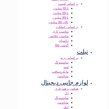
بر اساس قیمت
تا 10 میلیون
تا 20 میلیون
تا 30 میلیون
بالای 30 میلیون
بر اساس عملکرد
مناسب بازی
مناسب عکاسی
دکمه‌ای
گوشی 5G
تبلت
بر اساس برند
سامسونگ
لنوو
مایکروسافت
شیائومی
لوازم جانبی دیجیتال
هدفون و هندزفری
اپل
سامسونگ
شیائومی
انکر