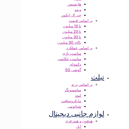
هایسنس
ویوو
جی ال ایکس
بر اساس قیمت
تا 10 میلیون
تا 20 میلیون
تا 30 میلیون
بالای 30 میلیون
بر اساس عملکرد
مناسب بازی
مناسب عکاسی
دکمه‌ای
گوشی 5G
تبلت
بر اساس برند
سامسونگ
لنوو
مایکروسافت
شیائومی
لوازم جانبی دیجیتال
هدفون و هندزفری
اپل