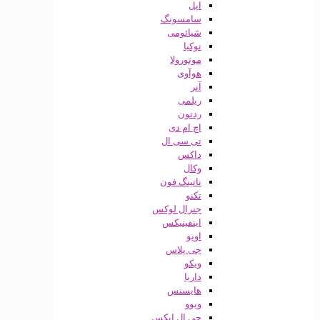
اپل
سامسونگ
شیائومی
نوکیا
موتورولا
هوآوی
آنر
ریلمی
ردتون
اچ ام دی
تی سی ال
داکس
وکال
ناتینگ فون
تکنو
جنرال لوکس
اینفینیکس
اوپو
جی پلاس
ویکو
داریا
هایسنس
ویوو
جی ال ایکس