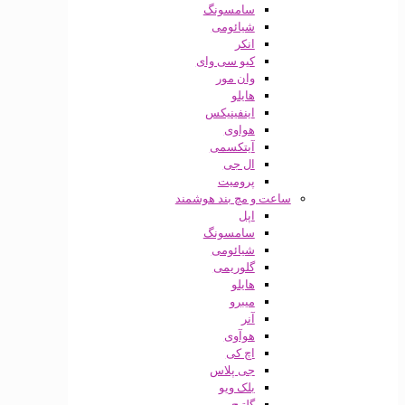
سامسونگ
شیائومی
انکر
کیو سی وای
وان مور
هایلو
اینفینیکس
هواوی
آیتکسمی
ال جی
پرومیت
ساعت و مچ بند هوشمند
اپل
سامسونگ
شیائومی
گلوریمی
هایلو
میبرو
آنر
هوآوی
اچ کی
جی پلاس
بلک ویو
گلتیج