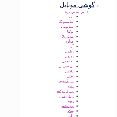
گوشی موبایل
بر اساس برند
اپل
سامسونگ
شیائومی
نوکیا
موتورولا
هوآوی
آنر
ریلمی
ردتون
اچ ام دی
تی سی ال
داکس
وکال
ناتینگ فون
تکنو
جنرال لوکس
اینفینیکس
اوپو
جی پلاس
ویکو
داریا