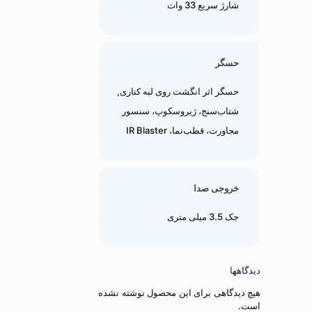
شارژ سریع 33 وات
حسگر
حسگر اثر انگشت روی لبه کناری,
شتاب‌سنج، ژیروسکوپ، سنسور
مجاورت، قطب‌نما، IR Blaster
خروجی صدا
جک 3.5 میلی متری
دیدگاهها
هیچ دیدگاهی برای این محصول نوشته نشده
است.