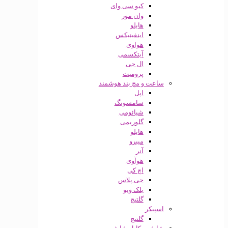
کیو سی وای
وان مور
هایلو
اینفینیکس
هواوی
آیتکسمی
ال جی
پرومیت
ساعت و مچ بند هوشمند
اپل
سامسونگ
شیائومی
گلوریمی
هایلو
میبرو
آنر
هوآوی
اچ کی
جی پلاس
بلک ویو
گلتیج
اسپیکر
گلتیج