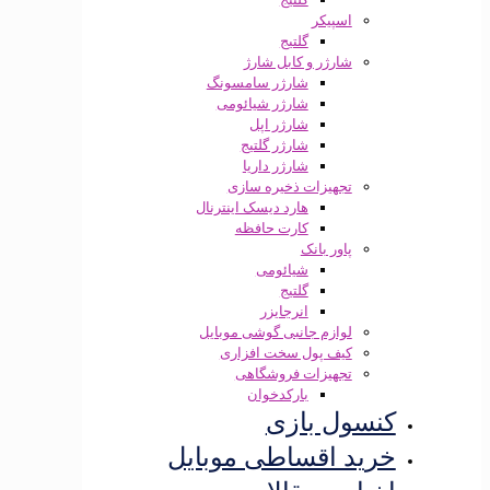
اسپیکر
گلتیج
شارژر و کابل شارژ
شارژر سامسونگ
شارژر شیائومی
شارژر اپل
شارژر گلتیج
شارژر داریا
تجهیزات ذخیره سازی
هارد دیسک اینترنال
کارت حافظه
پاور بانک
شیائومی
گلتیج
انرجایزر
لوازم جانبی گوشی موبایل
کیف پول سخت افزاری
تجهیزات فروشگاهی
بارکدخوان
کنسول بازی
خرید اقساطی موبایل