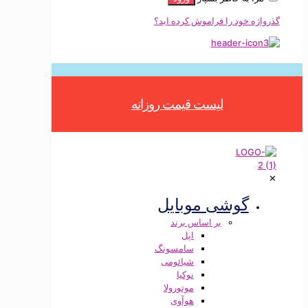
ه خود را فراموش کرده اید؟
Button
لیست قیمت روزانه
گوشی موبایل
بر اساس برند
اپل
سامسونگ
شیائومی
نوکیا
موتورولا
هوآوی