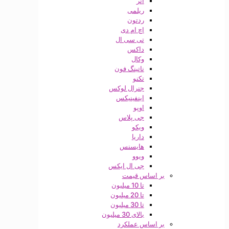
آنر
ریلمی
ردتون
اچ ام دی
تی سی ال
داکس
وکال
ناتینگ فون
تکنو
جنرال لوکس
اینفینیکس
اوپو
جی پلاس
ویکو
داریا
هایسنس
ویوو
جی ال ایکس
بر اساس قیمت
تا 10 میلیون
تا 20 میلیون
تا 30 میلیون
بالای 30 میلیون
بر اساس عملکرد