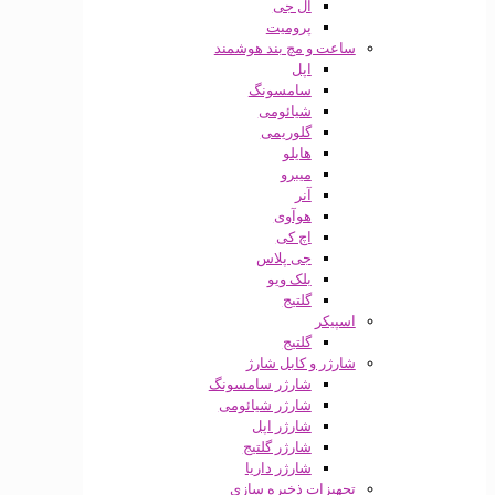
ال جی
پرومیت
ساعت و مچ بند هوشمند
اپل
سامسونگ
شیائومی
گلوریمی
هایلو
میبرو
آنر
هوآوی
اچ کی
جی پلاس
بلک ویو
گلتیج
اسپیکر
گلتیج
شارژر و کابل شارژ
شارژر سامسونگ
شارژر شیائومی
شارژر اپل
شارژر گلتیج
شارژر داریا
تجهیزات ذخیره سازی