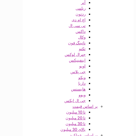
آنر
ریلمی
ردتون
اچ ام دی
تی سی ال
داکس
وکال
ناتینگ فون
تکنو
جنرال لوکس
اینفینیکس
اوپو
جی پلاس
ویکو
داریا
هایسنس
ویوو
جی ال ایکس
بر اساس قیمت
تا 10 میلیون
تا 20 میلیون
تا 30 میلیون
بالای 30 میلیون
بر اساس عملکرد