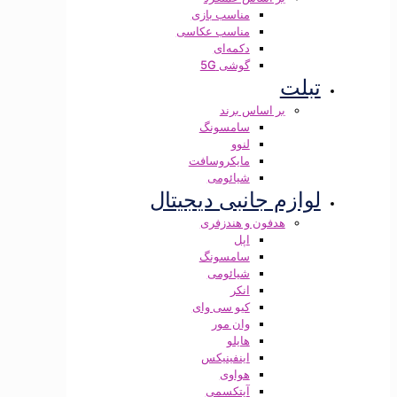
مناسب بازی
مناسب عکاسی
دکمه‌ای
گوشی 5G
تبلت
بر اساس برند
سامسونگ
لنوو
مایکروسافت
شیائومی
لوازم جانبی دیجیتال
هدفون و هندزفری
اپل
سامسونگ
شیائومی
انکر
کیو سی وای
وان مور
هایلو
اینفینیکس
هواوی
آیتکسمی