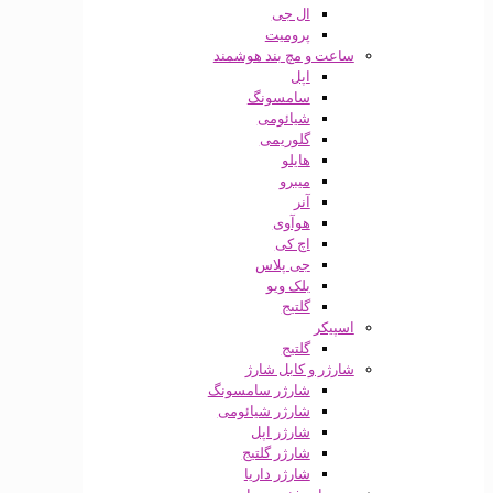
ال جی
پرومیت
ساعت و مچ بند هوشمند
اپل
سامسونگ
شیائومی
گلوریمی
هایلو
میبرو
آنر
هوآوی
اچ کی
جی پلاس
بلک ویو
گلتیج
اسپیکر
گلتیج
شارژر و کابل شارژ
شارژر سامسونگ
شارژر شیائومی
شارژر اپل
شارژر گلتیج
شارژر داریا