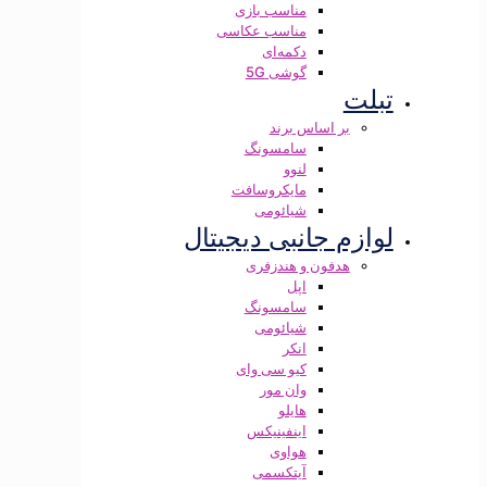
مناسب بازی
مناسب عکاسی
دکمه‌ای
گوشی 5G
تبلت
بر اساس برند
سامسونگ
لنوو
مایکروسافت
شیائومی
لوازم جانبی دیجیتال
هدفون و هندزفری
اپل
سامسونگ
شیائومی
انکر
کیو سی وای
وان مور
هایلو
اینفینیکس
هواوی
آیتکسمی