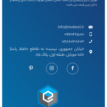
موبیل دارای رجیستری می باشند. تمامی کالاهای موجود در سایت بدون واسطه و
با نازل ترین قیمت می باشند.
info@mobeel.ir
09120425010
02186038603
خیابان جمهوری، نرسیده به تقاطع حافظ، پاساژ
خانه موبایل، طبقه اول، پلاک 115.