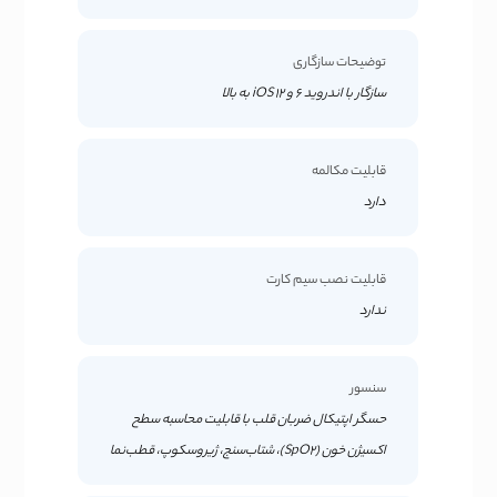
توضیحات سازگاری
سازگار با اندروید 6 و iOS 12 به بالا
قابلیت مکالمه
دارد
قابلیت نصب سیم کارت
ندارد
سنسور
حسگر اپتیکال ضربان قلب با قابلیت محاسبه سطح
اکسیژن خون (SpO2)، شتاب‌سنج، ژیروسکوپ، قطب‌نما